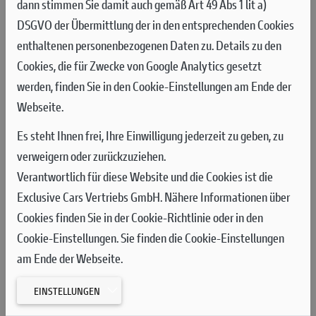
dann stimmen Sie damit auch gemäß Art 49 Abs 1 lit a)
DSGVO der Übermittlung der in den entsprechenden Cookies
enthaltenen personenbezogenen Daten zu. Details zu den
Cookies, die für Zwecke von Google Analytics gesetzt
werden, finden Sie in den Cookie-Einstellungen am Ende der
Webseite.
Es steht Ihnen frei, Ihre Einwilligung jederzeit zu geben, zu
verweigern oder zurückzuziehen.
EVER RED by CarGarantie, die Verlängerung ist ab dem zweiten
Verantwortlich für diese Website und die Cookies ist die
Monat bis zu einer Laufleistung von maximal 20.000
Exclusive Cars Vertriebs GmbH. Nähere Informationen über
Kilometern ab dem Erwerb des Motorrades erhältlich und kann
Cookies finden Sie in der Cookie-Richtlinie oder in den
für 12, 24 oder 36 Monate abgeschlossen werden.
Cookie-Einstellungen. Sie finden die Cookie-Einstellungen
EVER RED +12 by CarGarantie, die Verlängerung die vor Ablauf
am Ende der Webseite.
von EVER RED by CarGarantie für jeweils weitere 12 Monate
abgeschlossen werden kann.
EINSTELLUNGEN