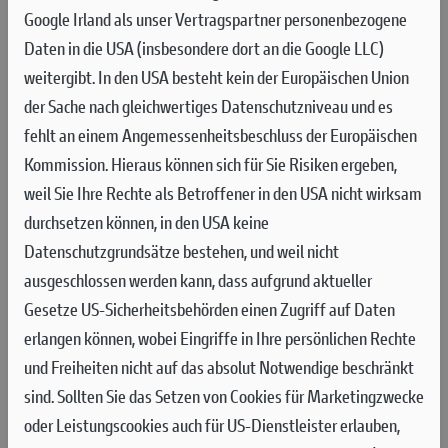
DUCATI UND CARGARANTIE
Google Irland als unser Vertragspartner personenbezogene
Daten in die USA (insbesondere dort an die Google LLC)
Ducati bietet auch die Möglichkeit die Herstellergarantie mit
weitergibt. In den USA besteht kein der Europäischen Union
drei verschiedenen Produkten zu verlängern. Bei Wechsel des
der Sache nach gleichwertiges Datenschutzniveau und es
Eigentümers bleibt die Garantiedeckung bis zum Ablauf des
fehlt an einem Angemessenheitsbeschluss der Europäischen
gewählten Zeitraums bestehen. Aktiviere die Garantie noch
Kommission. Hieraus können sich für Sie Risiken ergeben,
heute und genieße den unbeschwerten Fahrgenuss mit Factory
weil Sie Ihre Rechte als Betroffener in den USA nicht wirksam
Factory Ever Red.
durchsetzen können, in den USA keine
Datenschutzgrundsätze bestehen, und weil nicht
ausgeschlossen werden kann, dass aufgrund aktueller
FACTORY EVER RED, die Verlängerung die nur beim Kauf oder
Gesetze US-Sicherheitsbehörden einen Zugriff auf Daten
innerhalb von 30 Tagen nach Garantieaktivierung erhältlich ist.
erlangen können, wobei Eingriffe in Ihre persönlichen Rechte
Sie kann bequem mit dem
und Freiheiten nicht auf das absolut Notwendige beschränkt
Motorrad finanziert werden und kann für weitere 12 oder 24
sind.
Sollten Sie das Setzen von Cookies für Marketingzwecke
Monate abgeschlossen werden.
oder Leistungscookies auch für US-Dienstleister erlauben,