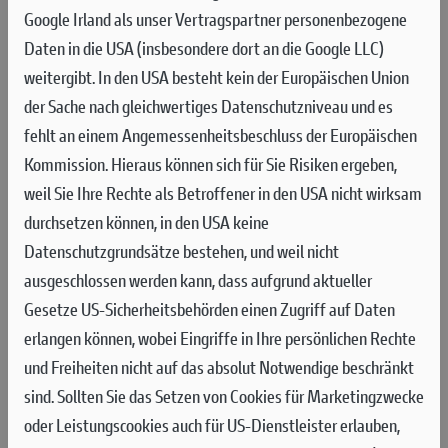
MARC MÁRQUEZ SIEGT IN SPRINT
Google Irland als unser Vertragspartner personenbezogene
UND RENNEN, BAGNAIA AUF
Daten in die USA (insbesondere dort an die Google LLC)
PLATZ 3
weitergibt. In den USA besteht kein der Europäischen Union
der Sache nach gleichwertiges Datenschutzniveau und es
Marc Márquez holt sich von der zweiten Startreihe aus den Sieg im
fehlt an einem Angemessenheitsbeschluss der Europäischen
Sprintrennen, Bagnaia wurde Fünfter. Im Rennen am Sonntag führte
Kommission. Hieraus können sich für Sie Risiken ergeben,
Pecco Bagnaia fünf Runden lang, am Ende wurde es Platz 3. Marc
weil Sie Ihre Rechte als Betroffener in den USA nicht wirksam
Márquez siegte auch am Sonntag und holte damit seinen dritten Sieg in
durchsetzen können, in den USA keine
Folge.
Datenschutzgrundsätze bestehen, und weil nicht
Assen, die Kathedrale der Geschwindigkeit, empfängt das
ausgeschlossen werden kann, dass aufgrund aktueller
Ducati Lenovo Team zum ersten Doppelrennen der Saison
Gesetze US-Sicherheitsbehörden einen Zugriff auf Daten
2025. Es war ein intensiver Freitag auf dem TT Circuit Assen.
erlangen können, wobei Eingriffe in Ihre persönlichen Rechte
Francesco Bagnaia beendete das Training auf dem fünften
und Freiheiten nicht auf das absolut Notwendige beschränkt
Platz, Marc Márquez lag nur 0,045 Sekunden hinter seinem
sind.
Sollten Sie das Setzen von Cookies für Marketingzwecke
Teamkollegen auf Platz sechs.
oder Leistungscookies auch für US-Dienstleister erlauben,