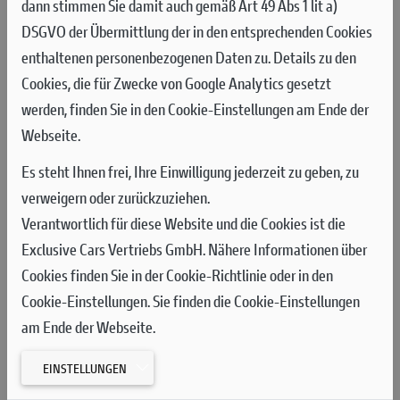
dann stimmen Sie damit auch gemäß Art 49 Abs 1 lit a)
In einer Nachmittagssitzung, die von einer Reihe von Stürzen
DSGVO der Übermittlung der in den entsprechenden Cookies
und zwei Unterbrechungen durch rote Flaggen geprägt war,
enthaltenen personenbezogenen Daten zu. Details zu den
schob sich Bagnaia fünf Minuten vor Schluss auf den ersten
Cookies, die für Zwecke von Google Analytics gesetzt
Platz vor. Am Ende der Session landete er auf dem fünften
werden, finden Sie in den Cookie-Einstellungen am Ende der
Platz, 0,254 Sekunden hinter der schnellsten Rundenzeit des
Webseite.
Tages. Márquez, der am Morgen die Zeitenliste angeführt
hatte, stürzte zweimal – einmal in jeder Sitzung – jedoch ohne
Es steht Ihnen frei, Ihre Einwilligung jederzeit zu geben, zu
größere Folgen. Der zweite Sturz, der sich in der Schlussphase
verweigern oder zurückzuziehen.
des Trainings ereignete, nahm ihm die Chance auf einen letzten
Verantwortlich für diese Website und die Cookies ist die
Angriff auf die Bestzeit.
Exclusive Cars Vertriebs GmbH. Nähere Informationen über
Cookies finden Sie in der Cookie-Richtlinie oder in den
Im Qualifying kam Francesco Bagnaia der Zeit von Fabio
Cookie-Einstellungen. Sie finden die Cookie-Einstellungen
Quartararo (Yamaha), der sich wieder die Pole-Position holte,
am Ende der Webseite.
bis auf 0,028 Sekunden nahe und sicherte sich damit den
ausgezeichneten zweiten Startplatz. Pecco fühlte sich deutlich
EINSTELLUNGEN
besser als bei allen bisherigen Rennen, wie er im Interview