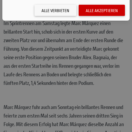
danach betonte. Marc Márquez belegte Platz 4 und startete
somit nur aus Reihe 2 in beide Rennen.
ALLE VERBIETEN
ALLE AKZEPTIEREN
Im Sprintrennen am Samstag legte Marc Márquez einen
brillanten Start hin, schob sich in der ersten Kurve auf den
zweiten Platz vor und übernahm am Ende der ersten Runde die
Führung. Von diesem Zeitpunkt an verteidigte Marc gekonnt
seine erste Position gegen seinen Bruder Alex. Bagnaia, der
aus der ersten Startreihe ins Rennen gegangen war, verlor im
Laufe des Rennens an Boden und belegte schließlich den
fünften Platz, 1,4 Sekunden hinter dem Podium.
Marc Márquez fuhr auch am Sonntag ein brillantes Rennen und
feierte zum ersten Mal seit sechs Jahren seinen dritten Sieg in
Folge. Mit diesem Erfolg hat Marc Márquez dieselbe Anzahl an