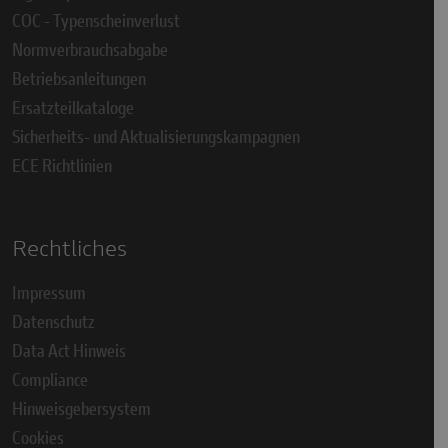
COC - Typenscheinverlust
Normverbrauchsabgabe
Betriebsanleitungen
Ersatzteilkataloge
Sicherheits- und Aktualisierungskampagnen
ECE Richtlinien
Rechtliches
Impressum
Datenschutz
Data Act Hinweis
Compliance
Hinweisgebersystem
Cookies