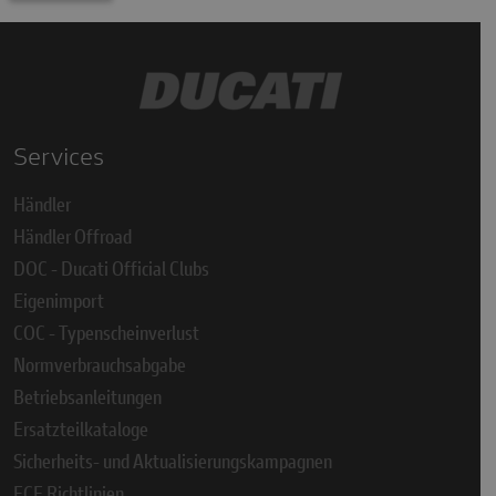
Services
Händler
Händler Offroad
DOC - Ducati Official Clubs
Eigenimport
COC - Typenscheinverlust
Normverbrauchsabgabe
Betriebsanleitungen
Ersatzteilkataloge
Sicherheits- und Aktualisierungskampagnen
ECE Richtlinien