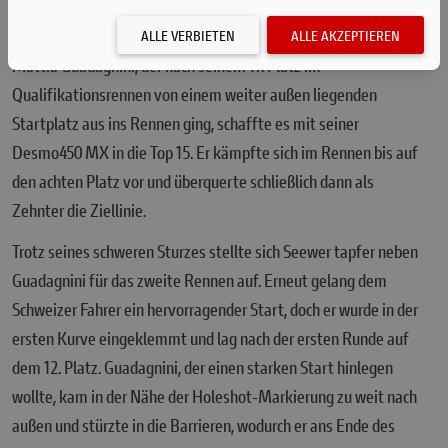
vorgearbeitet und legte ein solides Tempo vor, doch ein
schwerer Sturz in der Abfahrt zwang ihn leider zur Aufgabe.
ALLE VERBIETEN
ALLE AKZEPTIEREN
Mattia Guadagnini, der nach seinem 17. Platz im
Qualifikationsrennen von einem weiter außen liegenden
Startplatz aus ins Rennen ging, schaffte es mit seiner
Desmo450 MX in die Top 15. Er kämpfte sich im Rennen bis auf
den achten Platz vor und überquerte schließlich dann als
Zehnter die Ziellinie.
Trotz seines schweren Sturzes stellte sich Seewer tapfer neben
Guadagnini für das zweite Rennen auf. Erneut gelang dem
Schweizer Fahrer ein hervorragender Start, doch er wurde in der
ersten Kurve eingeklemmt und lag nach der ersten Runde auf
dem 12. Platz. Guadagnini, der einen starken Start hinlegen
wollte, kam in der Nähe der Holeshot-Markierung zu weit nach
außen und stürzte in die Barrieren, wodurch er ans Ende des