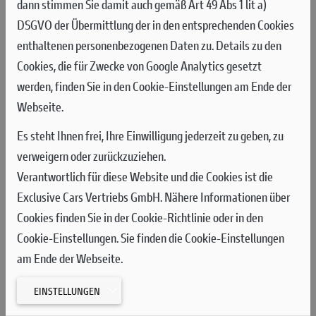
dann stimmen Sie damit auch gemäß Art 49 Abs 1 lit a)
DSGVO der Übermittlung der in den entsprechenden Cookies
Die Fahrer des Aruba.it - Ducati Factory MX Teams, Jeremy
enthaltenen personenbezogenen Daten zu. Details zu den
Seewer und Mattia Guadagnini, beendeten das Zeittraining mit
Cookies, die für Zwecke von Google Analytics gesetzt
den Plätzen 13 und 24. Zu Beginn des Qualifikationsrennens am
werden, finden Sie in den Cookie-Einstellungen am Ende der
Samstag gelang Seewer kein optimaler Start, sodass er in der
Webseite.
ersten Kurve an 14. Stelle lag, während Guadagnini auf seiner
Desmo450 MX einige Positionen gutmachen konnte und in der
Es steht Ihnen frei, Ihre Einwilligung jederzeit zu geben, zu
ersten Runde als 17. die Ziellinie überquerte. Auf einer Strecke,
verweigern oder zurückzuziehen.
die Überholmanöver nicht begünstigt, absolvierten die beiden
Verantwortlich für diese Website und die Cookies ist die
Fahrer die 12 Runden des Qualifikationsrennens auf ihren
Exclusive Cars Vertriebs GmbH. Nähere Informationen über
jeweiligen Positionen und überquerten die Ziellinie auf
Cookies finden Sie in der Cookie-Richtlinie oder in den
denselben Positionen wie beim Start.
Cookie-Einstellungen. Sie finden die Cookie-Einstellungen
am Ende der Webseite.
Am Sonntag katapultierte sich Jeremy Seewer von Startplatz
14 in die Spitzengruppe und kämpfte den sechsten Platz. In der
EINSTELLUNGEN
dritten Runde hatte sich Jeremy auf den vierten Platz