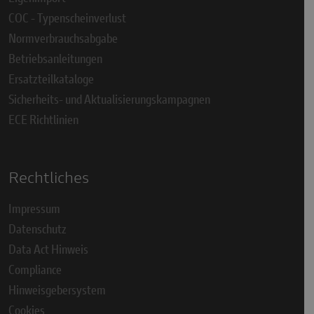
COC - Typenscheinverlust
Normverbrauchsabgabe
Betriebsanleitungen
Ersatzteilkataloge
Sicherheits- und Aktualisierungskampagnen
ECE Richtlinien
Rechtliches
Impressum
Datenschutz
Data Act Hinweis
Compliance
Hinweisgebersystem
Cookies