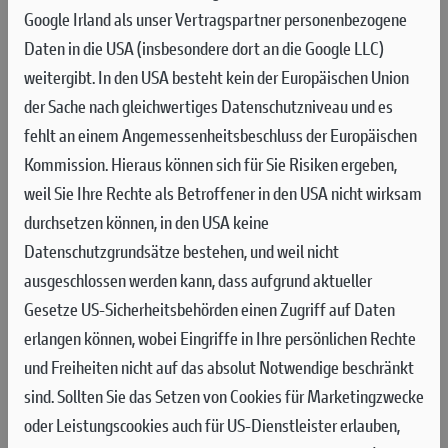
ABERMALS EIN
Google Irland als unser Vertragspartner personenbezogene
HERAUSFORDERNDES
Daten in die USA (insbesondere dort an die Google LLC)
WOCHENENDE AUF SAND
weitergibt. In den USA besteht kein der Europäischen Union
der Sache nach gleichwertiges Datenschutzniveau und es
Nach enttäuschenden Ergebnissen im Qualifying Race am Samstag mit
fehlt an einem Angemessenheitsbeschluss der Europäischen
Platz 20 für Seewer und 21 für Guadagnini landeten die beiden Fahrer des
Kommission. Hieraus können sich für Sie Risiken ergeben,
Aruba.it - Ducati Factory MX Teams auch in den beiden Rennen am
weil Sie Ihre Rechte als Betroffener in den USA nicht wirksam
Sonntag nur auf den hinteren Rängen 16 bis 19.
durchsetzen können, in den USA keine
Der Grand Prix der Niederlande fand am letzten Wochenende
Datenschutzgrundsätze bestehen, und weil nicht
auf der Rennstrecke Motorsport Park Gelderland Midden in
ausgeschlossen werden kann, dass aufgrund aktueller
Arnheim statt, etwa 100 Kilometer von der Hauptstadt
Gesetze US-Sicherheitsbehörden einen Zugriff auf Daten
Amsterdam entfernt. Die 1.680 Meter lange Sandbahn, auf der
erlangen können, wobei Eingriffe in Ihre persönlichen Rechte
zum dritten Mal in Folge der Grand Prix der Niederlande
und Freiheiten nicht auf das absolut Notwendige beschränkt
ausgetragen wurde, war Austragungsort der 17. Runde der
sind.
Sollten Sie das Setzen von Cookies für Marketingzwecke
MXGP-Weltmeisterschaft 2025. Es ist der letzte Grand Prix der
oder Leistungscookies auch für US-Dienstleister erlauben,
Saison auf europäischem Boden, und auch der Letzte, der auf