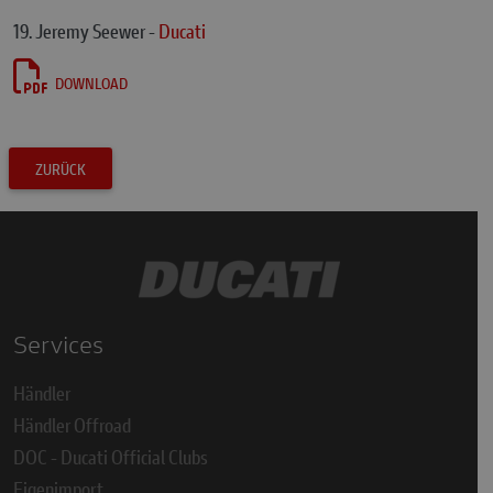
19. Jeremy Seewer -
Ducati
DOWNLOAD
ZURÜCK
Services
Händler
Händler Offroad
DOC - Ducati Official Clubs
Eigenimport