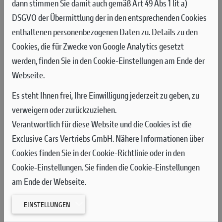
dann stimmen Sie damit auch gemäß Art 49 Abs 1 lit a)
sandigem Untergrund ausgetragen wird.
DSGVO der Übermittlung der in den entsprechenden Cookies
enthaltenen personenbezogenen Daten zu. Details zu den
Jeremy Seewer und Mattia Guadagnini hatten ein schwieriges
Cookies, die für Zwecke von Google Analytics gesetzt
Zeittraining und belegten die Plätze 22 und 23. Beide konnten
werden, finden Sie in den Cookie-Einstellungen am Ende der
kein gutes Gefühl für die anspruchsvolle Strecke finden und
Webseite.
starteten aus einer ungünstigen Position in das
Qualifikationsrennen. Seewer, der gerade für die Schweizer
Es steht Ihnen frei, Ihre Einwilligung jederzeit zu geben, zu
Nationalmannschaft für den 78. Motocross Grand Prix der
verweigern oder zurückzuziehen.
Nationen nominiert wurde, der vom 3. bis 5. Oktober beim
Verantwortlich für diese Website und die Cookies ist die
Ironman in den USA stattfindet, beendete das Rennen
Exclusive Cars Vertriebs GmbH. Nähere Informationen über
schließlich auf Platz 20. Guadagnini zeigte eine ähnliche
Cookies finden Sie in der Cookie-Richtlinie oder in den
Leistung, startete als 23. und kam 15 Sekunden hinter seinem
Cookie-Einstellungen. Sie finden die Cookie-Einstellungen
Teamkollegen auf Platz 21 ins Ziel.
am Ende der Webseite.
Am Sonntag gingen die beiden entschlossen an den Start, um
EINSTELLUNGEN
die enttäuschenden Ergebnisse am Samstag wettzumachen.