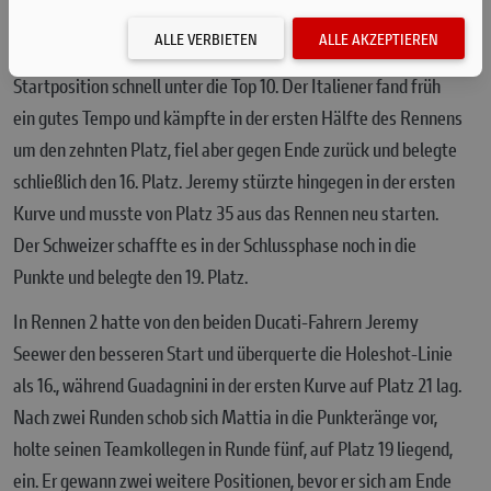
Zu Beginn des ersten Rennens nutzte Mattia die Leistung der
ALLE VERBIETEN
ALLE AKZEPTIEREN
Desmo 450MX optimal und schaffte es trotz einer schwierigen
Startposition schnell unter die Top 10. Der Italiener fand früh
ein gutes Tempo und kämpfte in der ersten Hälfte des Rennens
um den zehnten Platz, fiel aber gegen Ende zurück und belegte
schließlich den 16. Platz. Jeremy stürzte hingegen in der ersten
Kurve und musste von Platz 35 aus das Rennen neu starten.
Der Schweizer schaffte es in der Schlussphase noch in die
Punkte und belegte den 19. Platz.
In Rennen 2 hatte von den beiden Ducati-Fahrern Jeremy
Seewer den besseren Start und überquerte die Holeshot-Linie
als 16., während Guadagnini in der ersten Kurve auf Platz 21 lag.
Nach zwei Runden schob sich Mattia in die Punkteränge vor,
holte seinen Teamkollegen in Runde fünf, auf Platz 19 liegend,
ein. Er gewann zwei weitere Positionen, bevor er sich am Ende