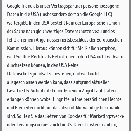
FÜR GUADAGNINI IN RENNEN 1
Google Irland als unser Vertragspartner personenbezogene
Daten in die USA (insbesondere dort an die Google LLC)
Der Große Preis der Türkei, die 18. Runde der MXGP-Saison 2025, war der
weitergibt. In den USA besteht kein der Europäischen Union
Auftakt zum diesjährigen Triple-Header von Afyon über China nach
der Sache nach gleichwertiges Datenschutzniveau und es
Australien führen wird, wo die erste vollständige Saison der Desmo
fehlt an einem Angemessenheitsbeschluss der Europäischen
450MX in der FIM Motocross-Weltmeisterschaft zu Ende geht.
Kommission. Hieraus können sich für Sie Risiken ergeben,
250 Kilometer von der Hauptstadt Ankara und 400 Kilometer
weil Sie Ihre Rechte als Betroffener in den USA nicht wirksam
von Istanbul entfernt, fand auf der Rennstrecke von
durchsetzen können, in den USA keine
Afyonkarahisar die achtzehnte Runde der FIM Motocross-
Datenschutzgrundsätze bestehen, und weil nicht
Weltmeisterschaft statt, dem MXGP Turkish Grand Prix. Die
ausgeschlossen werden kann, dass aufgrund aktueller
1.725 Meter lange Strecke von Afyon wurde inmitten eines
Gesetze US-Sicherheitsbehörden einen Zugriff auf Daten
Thermalbad-Resorts auf einem Plateau in etwa 1.000 Metern
erlangen können, wobei Eingriffe in Ihre persönlichen Rechte
Höhe über dem Meeresspiegel angelegt und ist dafür bekannt,
und Freiheiten nicht auf das absolut Notwendige beschränkt
selbst die leistungsstarken Motoren der 450-ccm-Maschinen
sind.
Sollten Sie das Setzen von Cookies für Marketingzwecke
auf eine harte Probe zu stellen. Sie zeichnet sich durch hartes,
oder Leistungscookies auch für US-Dienstleister erlauben,
kompaktes Gelände mit tiefen Spurrillen aus.