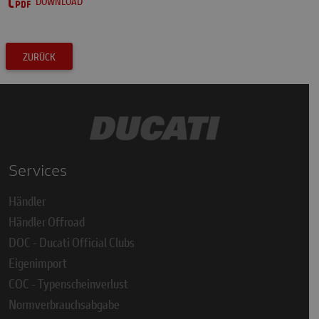
DOWNLOAD
ZURÜCK
Services
Händler
Händler Offroad
DOC - Ducati Official Clubs
Eigenimport
COC - Typenscheinverlust
Normverbrauchsabgabe