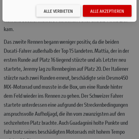
überholte seinen Teamkollegen und schob sich schnell auf den
zehnten Platz vor, auf dem er das erste Rennen beendete,
ALLE VERBIETEN
ALLE AKZEPTIEREN
während Seewer mehrere Positionen verlor und als 14. ins Ziel
kam.
Das zweite Rennen begann weniger positiv, da die beiden
Ducati-Fahrer außerhalb der Top 15 landeten. Mattia, der in der
ersten Runde auf Platz 16 liegend stürzte und als Letzter neu
startete, Jeremy lag zu Rennbeginn auf Platz 20. Der Italiener
stürzte nach zwei Runden erneut, beschädigte sein Desmo450
MX-Motorrad und musste in die Box, um eine Runde hinter
dem Feld wieder ins Rennen zu gehen. Der Schweizer Fahrer
startete unterdessen eine aufgrund der Streckenbedingungen
anspruchsvolle Aufholjagd, die ihn vom zwanzigsten auf den
sechzehnten Platz brachte. Auch Guadagnini holte Punkte und
fuhr trotz seines beschädigten Motorrads mit hohem Tempo