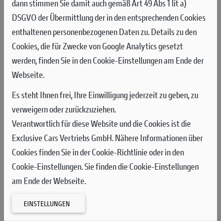
dann stimmen Sie damit auch gemäß Art 49 Abs 1 lit a)
DSGVO der Übermittlung der in den entsprechenden Cookies
Nachdem sie im freien Training die 14. und 11. schnellste Zeit
enthaltenen personenbezogenen Daten zu. Details zu den
gefahren waren, starteten Mattia Guadagnini und Jeremy
Cookies, die für Zwecke von Google Analytics gesetzt
Seewer als 14. und 17. in das drittletzte Qualifikationsrennen
werden, finden Sie in den Cookie-Einstellungen am Ende der
der Saison. Nach der ersten Kurve lag der Schweizer Fahrer vor
Webseite.
seinem Teamkollegen auf Platz 16. In der fünften Runde,
nachdem beide eine Position gutgemacht hatten, gelang es
Es steht Ihnen frei, Ihre Einwilligung jederzeit zu geben, zu
Mattia, Jeremy zu überholen und das 12-Runden-Rennen als
verweigern oder zurückzuziehen.
15. vor seinem Teamkollegen zu beenden.
Verantwortlich für diese Website und die Cookies ist die
Exclusive Cars Vertriebs GmbH. Nähere Informationen über
Zu Beginn des ersten Rennens am Sonntag legten Jeremy
Cookies finden Sie in der Cookie-Richtlinie oder in den
Seewer und Mattia Guadagnini einen starken Start hin und
Cookie-Einstellungen. Sie finden die Cookie-Einstellungen
belegten die Plätze neun und elf. Sie lieferten in der hektischen
am Ende der Webseite.
Anfangsphase des Rennens auf hartem, tückischem Terrain mit
wenig Grip einen harten Kampf mit den Konkurrenten.
EINSTELLUNGEN
Guadagnini nutzte das anfängliche Chaos des Rennens,