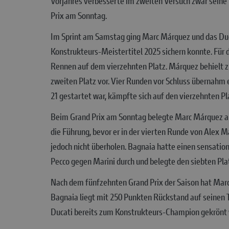
Vorjahres verbesserte im zweiten Versuch zwar seine 
Prix am Sonntag.
Im Sprint am Samstag ging Marc Márquez und das Duca
Konstrukteurs-Meistertitel 2025 sichern konnte. Für d
Rennen auf dem vierzehnten Platz. Márquez behielt z
zweiten Platz vor. Vier Runden vor Schluss übernahm e
21 gestartet war, kämpfte sich auf den vierzehnten Pla
Beim Grand Prix am Sonntag belegte Marc Márquez a
die Führung, bevor er in der vierten Runde von Alex 
jedoch nicht überholen. Bagnaia hatte einen sensation
Pecco gegen Marini durch und belegte den siebten Pla
Nach dem fünfzehnten Grand Prix der Saison hat Mar
Bagnaia liegt mit 250 Punkten Rückstand auf seinen 
Ducati bereits zum Konstrukteurs-Champion gekrönt