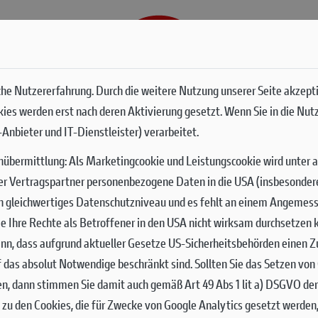
G
SERVICES
he Nutzererfahrung. Durch die weitere Nutzung unserer Seite akzept
okies werden erst nach deren Aktivierung gesetzt. Wenn Sie in die Nut
Anbieter und IT-Dienstleister) verarbeitet.
nübermittlung:
Als Marketingcookie und Leistungscookie wird unter 
er Vertragspartner personenbezogene Daten in die USA (insbesondere 
ch gleichwertiges Datenschutzniveau und es fehlt an einem Angemes
 Sie Ihre Rechte als Betroffener in den USA nicht wirksam durchsetze
nn, dass aufgrund aktueller Gesetze US-Sicherheitsbehörden einen Zu
uf das absolut Notwendige beschränkt sind.
Sollten Sie das Setzen vo
en, dann stimmen Sie damit auch gemäß Art 49 Abs 1 lit a) DSGVO de
zu den Cookies, die für Zwecke von Google Analytics gesetzt werden,