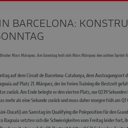
 IN BARCELONA: KONSTR
 SONNTAG
ruder Marc Márquez. Am Samstag holt sich Marc Márquez den achten Sprint-Sieg
eitag auf dem Circuit de Barcelona-Catalunya, dem Austragungsort d
naia auf Platz 21. Márquez, der im freien Training die Bestzeit gefa
tze zurück. Am Ende belegte er den vierten Platz, nur 0,139 Sekunden 
as mehr als eine Sekunde zurück und muss daher morgen früh am Q1 
ni-Ducati) am Samstag im Qualifying die Poleposition für den Grand
o Bagnaia setzten sich die Schwierigkeiten vom Freitag leider fort, i