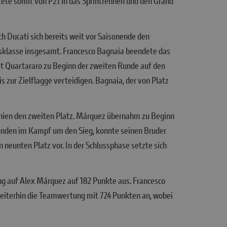
tete somit von P21 in das Sprintrennen und den Grand
 Ducati sich bereits weit vor Saisonende den
nigsklasse insgesamt. Francesco Bagnaia beendete das
it Quartararo zu Beginn der zweiten Runde auf den
 zur Zielflagge verteidigen. Bagnaia, der von Platz
nien den zweiten Platz. Márquez übernahm zu Beginn
 Runden im Kampf um den Sieg, konnte seinen Bruder
 neunten Platz vor. In der Schlussphase setzte sich
g auf Alex Márquez auf 182 Punkte aus. Francesco
weiterhin die Teamwertung mit 724 Punkten an, wobei