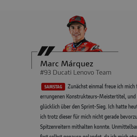
Marc Márquez
#93 Ducati Lenovo Team
Zunächst einmal freue ich mich 
SAMSTAG
errungenen Konstrukteurs-Meistertitel, und n
glücklich über den Sprint-Sieg. Ich hatte he
ich trotz dieser für mich nicht gerade bevor
Spitzenreitern mithalten konnte. Unmittelbar
fast selbst genauso gelandet, da ich mich et