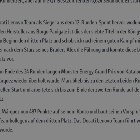
Rundenzeit, aber auf die Q1-Bestzeit fehlten 0,624 Sekunden. Er star
ti Lenovo Team als Sieger aus dem 12-Runden-Sprint hervor, wodurch
en Hersteller aus Borgo Panigale ist dies der siebte Titel in der Kö
u Beginn den dritten Platz und schob sich nach einem guten Kampf m
r nach dem Sturz seines Bruders Alex die Führung und konnte diese bis
tz vor.
m Ende des 24 Runden langen Monster Energy Grand Prix von Katalo
Márquez wieder überholt wurde. Marc blieb bis zu den letzten beiden
ellen Start und arbeitete sich bis zum Ende der zweiten Runde auf den
tz.
c Márquez nun 487 Punkte auf seinem Konto und baut seinen Vorsprun
Teamkollegen auf dem dritten Platz. Das Ducati Lenovo Team führt 
 wurde.