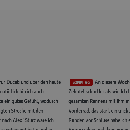
für Ducati und über den heute
An diesem Wochen
SONNTAG
atürlich bin ich auch
Zehntel schneller als wir. Ic
ute ein gutes Gefühl, wodurch
gesamten Rennens mit ihm mit
zugten Strecke mit den
Vorderrad, das stark einknick
 nach Alex' Sturz wäre ich
Runden vor Schluss habe ich ei
was entspannt hatte und in
Kurve sieben und dann erneut