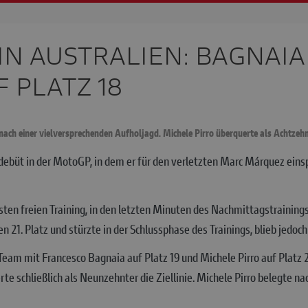
N AUSTRALIEN: BAGNAIA
 PLATZ 18
ach einer vielversprechenden Aufholjagd. Michele Pirro überquerte als Achtzehnte
ebüt in der MotoGP, in dem er für den verletzten Marc Márquez eins
sten freien Training, in den letzten Minuten des Nachmittagstraining
en 21. Platz und stürzte in der Schlussphase des Trainings, blieb jedoch
 mit Francesco Bagnaia auf Platz 19 und Michele Pirro auf Platz 20. 
 schließlich als Neunzehnter die Ziellinie. Michele Pirro belegte na