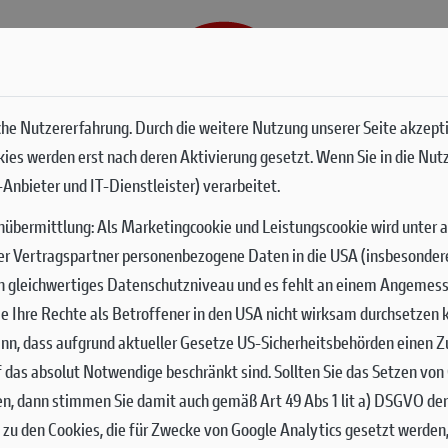
G
SERVICES
he Nutzererfahrung. Durch die weitere Nutzung unserer Seite akzept
okies werden erst nach deren Aktivierung gesetzt. Wenn Sie in die Nut
Anbieter und IT-Dienstleister) verarbeitet.
nübermittlung:
Als Marketingcookie und Leistungscookie wird unter 
er Vertragspartner personenbezogene Daten in die USA (insbesondere 
ch gleichwertiges Datenschutzniveau und es fehlt an einem Angemes
 Sie Ihre Rechte als Betroffener in den USA nicht wirksam durchsetze
nn, dass aufgrund aktueller Gesetze US-Sicherheitsbehörden einen Zu
uf das absolut Notwendige beschränkt sind.
Sollten Sie das Setzen vo
en, dann stimmen Sie damit auch gemäß Art 49 Abs 1 lit a) DSGVO de
zu den Cookies, die für Zwecke von Google Analytics gesetzt werden,