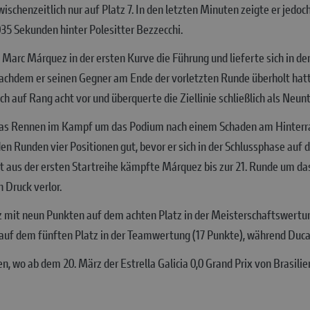
schenzeitlich nur auf Platz 7. In den letzten Minuten zeigte er jedoc
035 Sekunden hinter Polesitter Bezzecchi.
arc Márquez in der ersten Kurve die Führung und lieferte sich in de
nachdem er seinen Gegner am Ende der vorletzten Runde überholt hatt
 auf Rang acht vor und überquerte die Ziellinie schließlich als Neunt
s Rennen im Kampf um das Podium nach einem Schaden am Hinterrad
den Runden vier Positionen gut, bevor er sich in der Schlussphase auf 
 aus der ersten Startreihe kämpfte Márquez bis zur 21. Runde um das
 Druck verlor.
 mit neun Punkten auf dem achten Platz in der Meisterschaftswertung
f dem fünften Platz in der Teamwertung (17 Punkte), während Ducati
n, wo ab dem 20. März der Estrella Galicia 0,0 Grand Prix von Brasil