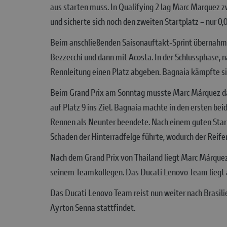
aus starten muss. In Qualifying 2 lag Marc Marquez zwi
und sicherte sich noch den zweiten Startplatz – nur 0,
Beim anschließenden Saisonauftakt-Sprint übernahm M
Bezzecchi und dann mit Acosta. In der Schlussphase, 
Rennleitung einen Platz abgeben. Bagnaia kämpfte sich
Beim Grand Prix am Sonntag musste Marc Márquez da
auf Platz 9 ins Ziel. Bagnaia machte in den ersten bei
Rennen als Neunter beendete. Nach einem guten Start
Schaden der Hinterradfelge führte, wodurch der Reifen
Nach dem Grand Prix von Thailand liegt Marc Márquez
seinem Teamkollegen. Das Ducati Lenovo Team liegt au
Das Ducati Lenovo Team reist nun weiter nach Brasilie
Ayrton Senna stattfindet.