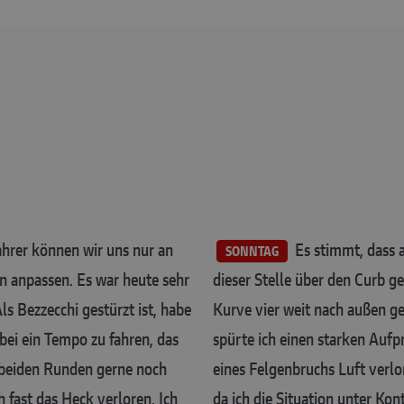
ahrer können wir uns nur an
Es stimmt, dass an
SONNTAG
n anpassen. Es war heute sehr
dieser Stelle über den Curb gef
s Bezzecchi gestürzt ist, habe
Kurve vier weit nach außen ge
bei ein Tempo zu fahren, das
spürte ich einen starken Aufp
en beiden Runden gerne noch
eines Felgenbruchs Luft verlor
h fast das Heck verloren. Ich
da ich die Situation unter Kont