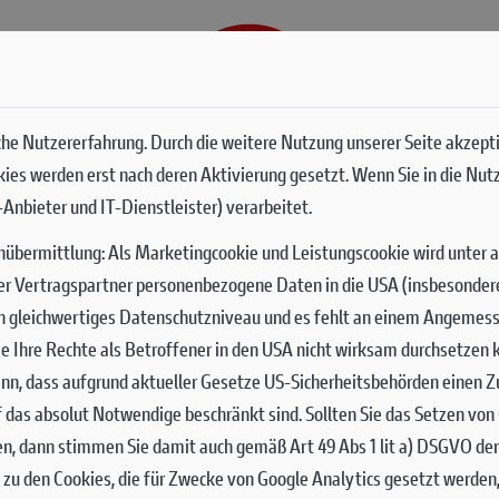
G
SERVICES
he Nutzererfahrung. Durch die weitere Nutzung unserer Seite akzept
okies werden erst nach deren Aktivierung gesetzt. Wenn Sie in die Nut
Anbieter und IT-Dienstleister) verarbeitet.
nübermittlung:
Als Marketingcookie und Leistungscookie wird unter 
er Vertragspartner personenbezogene Daten in die USA (insbesondere 
ch gleichwertiges Datenschutzniveau und es fehlt an einem Angemes
 Sie Ihre Rechte als Betroffener in den USA nicht wirksam durchsetze
nn, dass aufgrund aktueller Gesetze US-Sicherheitsbehörden einen Zu
uf das absolut Notwendige beschränkt sind.
Sollten Sie das Setzen vo
en, dann stimmen Sie damit auch gemäß Art 49 Abs 1 lit a) DSGVO de
zu den Cookies, die für Zwecke von Google Analytics gesetzt werden,