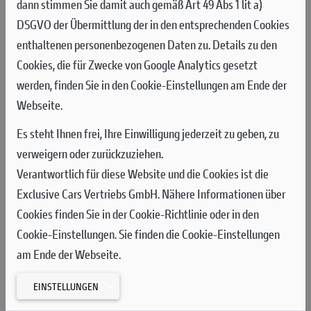
dann stimmen Sie damit auch gemäß Art 49 Abs 1 lit a)
Schlussphase des Trainings gelang es Pecco, sich auf den achten
DSGVO der Übermittlung der in den entsprechenden Cookies
Platz vorzuarbeiten, bevor er schließlich als Zwölfter ins Ziel
enthaltenen personenbezogenen Daten zu. Details zu den
kam – nur 81 Tausendstelsekunden hinter den Top Ten.
Cookies, die für Zwecke von Google Analytics gesetzt
werden, finden Sie in den Cookie-Einstellungen am Ende der
Nachdem Francesco Bagnaia im ersten Qualifying am Samstag
Webseite.
den Einzug in Q2 um nur 0,051 Sekunden verpasst hatte, gelang
Bagnaia ein guter Start im Sprint aus der fünften Reihe, und er
Es steht Ihnen frei, Ihre Einwilligung jederzeit zu geben, zu
arbeitete sich bis zum Beginn der zweiten Runde auf den
verweigern oder zurückzuziehen.
neunten Platz vor. Pecco schob sich dann fünf Runden vor
Verantwortlich für diese Website und die Cookies ist die
Schluss auf den sechsten Platz vor und zeigte dabei auf seiner
Exclusive Cars Vertriebs GmbH. Nähere Informationen über
Desmosedici GP ein vielversprechendes und konstantes
Cookies finden Sie in der Cookie-Richtlinie oder in den
Tempo.
Cookie-Einstellungen. Sie finden die Cookie-Einstellungen
am Ende der Webseite.
Am Sonntag sicherte sich Francesco Bagnaia den dritten Platz
im Grand Prix, das sich in Montmeló als äußerst
EINSTELLUNGEN
unvorhersehbar erwies. Das Rennen wurde nach schweren