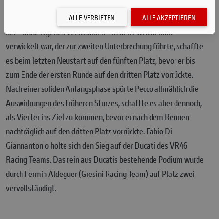
Unfällen zweimal unterbrochen, bevor es schließlich über eine
verkürzte Distanz von 12 Runden ausgetragen wurde. Bagnaia,
ALLE VERBIETEN
ALLE AKZEPTIEREN
der – ohne eigenes Verschulden – in den Zwischenfall
verwickelt war, der zur zweiten Unterbrechung führte, schaffte
es beim letzten Neustart auf den fünften Platz, bevor er bis
zum Ende der ersten Runde auf den dritten Platz vorrückte.
Nach einer soliden Anfangsphase spürte Pecco allmählich die
Auswirkungen des früheren Sturzes, schaffte es aber dennoch,
als Vierter ins Ziel zu kommen, bevor er nach dem Rennen
nachträglich auf den dritten Platz vorrückte. Fabio Di
Giannantonio holte sich den Sieg auf der Ducati des VR46
Racing Teams. Das rein aus Ducatis bestehende Podium wurde
durch Fermín Aldeguer (Gresini Racing Team) auf Platz zwei
vervollständigt.