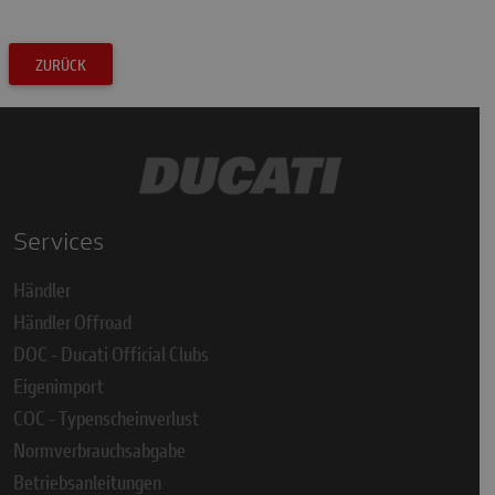
ZURÜCK
Services
Händler
Händler Offroad
DOC - Ducati Official Clubs
Eigenimport
COC - Typenscheinverlust
Normverbrauchsabgabe
Betriebsanleitungen