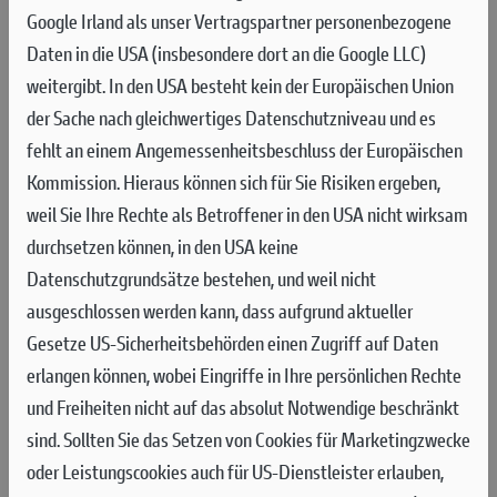
PLATZ 3 FÜR BAGNAIA AN EINEM
Google Irland als unser Vertragspartner personenbezogene
TURBULENTEN SONNTAG
Daten in die USA (insbesondere dort an die Google LLC)
weitergibt. In den USA besteht kein der Europäischen Union
Francesco Bagnaia erreichte beim Grand Prix nach einem unverschuldeten
der Sache nach gleichwertiges Datenschutzniveau und es
Crash und beim Re-Start den vierten Platz und wurde nachträglich auf
fehlt an einem Angemessenheitsbeschluss der Europäischen
den dritten Platz vorgereiht. Fabio Di Giannantonio holte sich den Sieg
Kommission. Hieraus können sich für Sie Risiken ergeben,
auf der Ducati des VR46 Racing Teams. Das rein aus Ducatis bestehende
weil Sie Ihre Rechte als Betroffener in den USA nicht wirksam
Podium wurde durch Fermín Aldeguer (Gresini Racing Team) auf Platz
durchsetzen können, in den USA keine
zwei vervollständigt.
Datenschutzgrundsätze bestehen, und weil nicht
Das Ducati Lenovo Team ging am ersten Tag des Monster
ausgeschlossen werden kann, dass aufgrund aktueller
Energy Grand Prix von Katalonien in Montmeló auf die Strecke.
Gesetze US-Sicherheitsbehörden einen Zugriff auf Daten
Francesco Bagnaia war am Ende des Trainings
erlangen können, wobei Eingriffe in Ihre persönlichen Rechte
Zwölftschnellster und muss daher auf der legendären
und Freiheiten nicht auf das absolut Notwendige beschränkt
Rennstrecke in der Nähe von Barcelona am Q1
sind.
Sollten Sie das Setzen von Cookies für Marketingzwecke
teilnehmen. Bagnaia arbeitete in beiden Sessions intensiv mit
oder Leistungscookies auch für US-Dienstleister erlauben,
dem Team an der Abstimmung seiner Desmosedici GP. In der