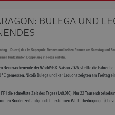
ARAGON: BULEGA UND LE
NENDES
acing – Ducati, das im Superpole-Rennen und beiden Rennen am Samstag und Sonn
inen fünfzehnten Doppelsieg in Folge einfuhr.
en Rennwochenende der WorldSBK-Saison 2026, stellte die Fahrer bei 
0 °C gemessen. Nicolò Bulega und Iker Lecuona zeigten am Freitag ein
 FP1 die schnellste Zeit des Tages (1:48,916). Nur 22 Tausendstelseku
ameren Rundenzeit aufgrund der extremen Wetterbedingungen), bevor