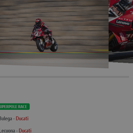
UPERPOLE RACE
 Bulega -
Ducati
 Lecuona -
Ducati