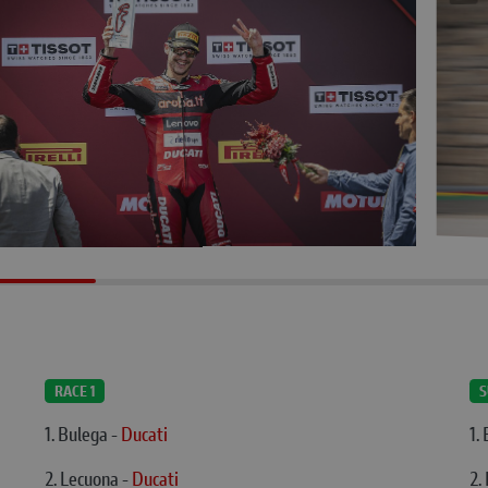
RACE 1
S
1. Bulega -
Ducati
1.
2. Lecuona -
Ducati
2.