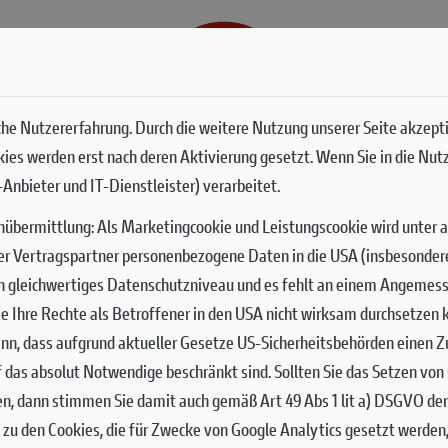
G
SERVICES
he Nutzererfahrung. Durch die weitere Nutzung unserer Seite akzept
okies werden erst nach deren Aktivierung gesetzt. Wenn Sie in die Nut
Anbieter und IT-Dienstleister) verarbeitet.
nübermittlung:
Als Marketingcookie und Leistungscookie wird unter 
er Vertragspartner personenbezogene Daten in die USA (insbesondere 
ch gleichwertiges Datenschutzniveau und es fehlt an einem Angemes
 Sie Ihre Rechte als Betroffener in den USA nicht wirksam durchsetze
nn, dass aufgrund aktueller Gesetze US-Sicherheitsbehörden einen Zu
uf das absolut Notwendige beschränkt sind.
Sollten Sie das Setzen vo
en, dann stimmen Sie damit auch gemäß Art 49 Abs 1 lit a) DSGVO de
zu den Cookies, die für Zwecke von Google Analytics gesetzt werden,