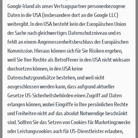
FRANCESCO BAGNAIA HOLT PLATZ
Google Irland als unser Vertragspartner personenbezogene
3 FÜR DUCATI
Daten in die USA (insbesondere dort an die Google LLC)
weitergibt. In den USA besteht kein der Europäischen Union
Das Ducati Lenovo Team stand beim Brembo Grand Prix von Italien mit
der Sache nach gleichwertiges Datenschutzniveau und es
Francesco Bagnaia auf dem Podium, der sich auf dem Autodromo
fehlt an einem Angemessenheitsbeschluss der Europäischen
Internazionale del Mugello den dritten Platz sicherte. Marc Márquez
Kommission. Hieraus können sich für Sie Risiken ergeben,
beendete das Rennen auf Platz 7 und zeigte sehr vielversprechende
weil Sie Ihre Rechte als Betroffener in den USA nicht wirksam
Leistungen, nachdem er die beiden letzten Grand Prix verpasst hatte.
durchsetzen können, in den USA keine
Es war ein guter erster Renntag für das Ducati Lenovo Team
Datenschutzgrundsätze bestehen, und weil nicht
am Freitag auf dem Autodromo Internazionale del Mugello,
ausgeschlossen werden kann, dass aufgrund aktueller
Austragungsort des siebten Grand Prix der Saison. Francesco
Gesetze US-Sicherheitsbehörden einen Zugriff auf Daten
Bagnaia beendete das Training auf dem zweiten Platz,
erlangen können, wobei Eingriffe in Ihre persönlichen Rechte
während Marc Márquez an seinem ersten Tag nach der
und Freiheiten nicht auf das absolut Notwendige beschränkt
zweifachen Operation am 10. Mai die sechstbeste Zeit fuhr.
sind.
Sollten Sie das Setzen von Cookies für Marketingzwecke
oder Leistungscookies auch für US-Dienstleister erlauben,
Bagnaia setzte sich in der Anfangsphase des Trainings an die