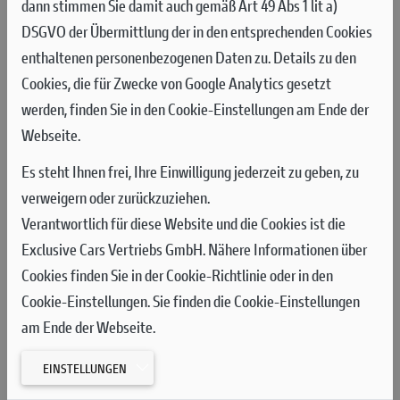
dann stimmen Sie damit auch gemäß Art 49 Abs 1 lit a)
Spitze und blieb während der gesamten Session unter den
DSGVO der Übermittlung der in den entsprechenden Cookies
Spitzenreitern. In der Schlussphase kletterte Pecco wieder auf
enthaltenen personenbezogenen Daten zu. Details zu den
den zweiten Platz und lag am Ende nur 0,091 Sekunden hinter
Cookies, die für Zwecke von Google Analytics gesetzt
der schnellsten Rundenzeit des Tages. Márquez, der nach dem
werden, finden Sie in den Cookie-Einstellungen am Ende der
ersten freien Training für die Teilnahme am Brembo Grand Prix
Webseite.
für fit erklärt worden war, sicherte sich dank eines
hervorragenden Zeitangriffs in den letzten Minuten der
Es steht Ihnen frei, Ihre Einwilligung jederzeit zu geben, zu
Session den sechsten Platz.
verweigern oder zurückzuziehen.
Verantwortlich für diese Website und die Cookies ist die
Im Sprint am Samstag gelang Márquez vom vierten Startplatz
Exclusive Cars Vertriebs GmbH. Nähere Informationen über
aus ein perfekter Start, sodass er als Erster in die San-Donato-
Cookies finden Sie in der Cookie-Richtlinie oder in den
Kurve einbog. Marc fuhr das Rennen dann umsichtig weiter und
Cookie-Einstellungen. Sie finden die Cookie-Einstellungen
hielt den fünften Platz bis zur Zielflagge. Bagnaia, der vom
am Ende der Webseite.
sechsten Startplatz ins Rennen gegangen war, fiel in der ersten
Runde auf den elften Platz zurück. Dank eines konstanten
EINSTELLUNGEN
Tempos kämpfte sich Pecco dann wieder auf den siebten Platz