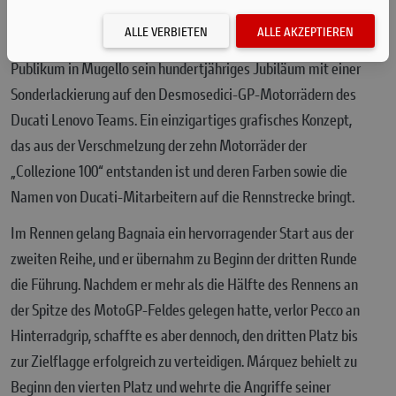
vor.
ALLE VERBIETEN
ALLE AKZEPTIEREN
Am Sonntag feierte Ducati beim Grand Prix vor heimischem
Publikum in Mugello sein hundertjähriges Jubiläum mit einer
Sonderlackierung auf den Desmosedici-GP-Motorrädern des
Ducati Lenovo Teams. Ein einzigartiges grafisches Konzept,
das aus der Verschmelzung der zehn Motorräder der
„Collezione 100“ entstanden ist und deren Farben sowie die
Namen von Ducati-Mitarbeitern auf die Rennstrecke bringt.
Im Rennen gelang Bagnaia ein hervorragender Start aus der
zweiten Reihe, und er übernahm zu Beginn der dritten Runde
die Führung. Nachdem er mehr als die Hälfte des Rennens an
der Spitze des MotoGP-Feldes gelegen hatte, verlor Pecco an
Hinterradgrip, schaffte es aber dennoch, den dritten Platz bis
zur Zielflagge erfolgreich zu verteidigen. Márquez behielt zu
Beginn den vierten Platz und wehrte die Angriffe seiner