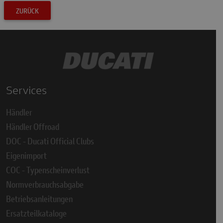
ZURÜCK
Services
Händler
Händler Offroad
DOC - Ducati Official Clubs
Eigenimport
COC - Typenscheinverlust
Normverbrauchsabgabe
Betriebsanleitungen
Ersatzteilkataloge