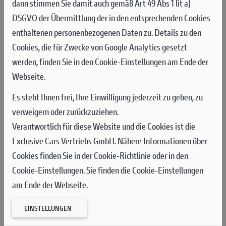
dann stimmen Sie damit auch gemäß Art 49 Abs 1 lit a)
des größten Teils der Trainingssitzung unter den Top Ten und
DSGVO der Übermittlung der in den entsprechenden Cookies
kämpfte sich in der Schlussphase wieder auf den dritten Platz
enthaltenen personenbezogenen Daten zu. Details zu den
vor, bevor er schließlich Vierter wurde. Márquez zeigte trotz
Cookies, die für Zwecke von Google Analytics gesetzt
zweier Stürze, bei denen er unverletzt blieb, eine
werden, finden Sie in den Cookie-Einstellungen am Ende der
hervorragende Pace: Nachdem er das FP1 angeführt hatte, war
Webseite.
er am Nachmittag der erste Fahrer überhaupt, der in Brünn eine
Rundenzeit unter der 1:52-Marke fuhr.
Es steht Ihnen frei, Ihre Einwilligung jederzeit zu geben, zu
verweigern oder zurückzuziehen.
Am Samstag sicherte sich Francesco Bagnaia den Sieg im
Verantwortlich für diese Website und die Cookies ist die
neunten Sprint der Saison, während Marc Márquez das Rennen
Exclusive Cars Vertriebs GmbH. Nähere Informationen über
auf dem Podium als Dritter beendete, weniger als acht Zehntel
Cookies finden Sie in der Cookie-Richtlinie oder in den
hinter seinem Teamkollegen. Bagnaia gelang vom dritten
Cookie-Einstellungen. Sie finden die Cookie-Einstellungen
Startplatz aus ein perfekter Start und er übernahm bereits in
am Ende der Webseite.
der ersten Kurve die Führung. Pecco ging äußerst geschickt mit
dem Verschleiß der weichen Reifen um, baute in den ersten
EINSTELLUNGEN
Runden einen kleinen Vorsprung auf und verteidigte den ersten