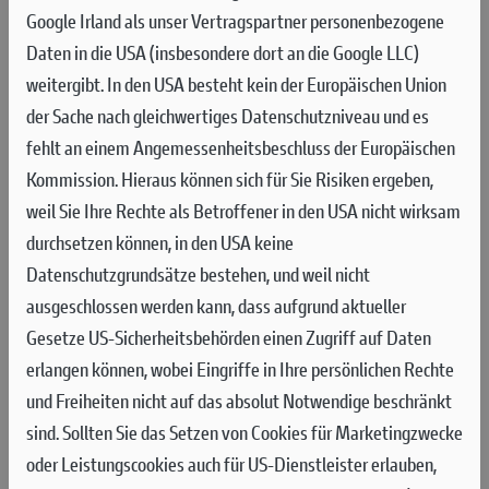
MÁRQUEZ SIEGT IM GRAND PRIX,
Google Irland als unser Vertragspartner personenbezogene
BAGNAIA AUF PLATZ 3
Daten in die USA (insbesondere dort an die Google LLC)
weitergibt. In den USA besteht kein der Europäischen Union
Das Ducati Lenovo Team feierte beim Monster Energy Grand Prix von
der Sache nach gleichwertiges Datenschutzniveau und es
Tschechien mit Marc Márquez den Sieg, der in Brünn ein perfektes Rennen
fehlt an einem Angemessenheitsbeschluss der Europäischen
fuhr. Francesco Bagnaia sicherte sich mit Ducati den 63. Podiumsplatz
Kommission. Hieraus können sich für Sie Risiken ergeben,
seiner MotoGP-Karriere, nachdem er den Großteil des Rennens angeführt
weil Sie Ihre Rechte als Betroffener in den USA nicht wirksam
hatte und schließlich Dritter wurde.
durchsetzen können, in den USA keine
Das Ducati Lenovo Team beendete den ersten Renntag beim
Datenschutzgrundsätze bestehen, und weil nicht
Monster Energy Grand Prix von Tschechien in Brünn mit beiden
ausgeschlossen werden kann, dass aufgrund aktueller
Fahrern, die sich direkt für Q2 qualifizierten. Francesco Bagnaia
Gesetze US-Sicherheitsbehörden einen Zugriff auf Daten
beendete das Training auf dem vierten Platz, gefolgt von Marc
erlangen können, wobei Eingriffe in Ihre persönlichen Rechte
Márquez auf Rang fünf, der nur 0,005 Sekunden hinter seinem
und Freiheiten nicht auf das absolut Notwendige beschränkt
Teamkollegen lag.
sind.
Sollten Sie das Setzen von Cookies für Marketingzwecke
oder Leistungscookies auch für US-Dienstleister erlauben,
Bagnaia, der im freien Training Sechster war, hielt sich während