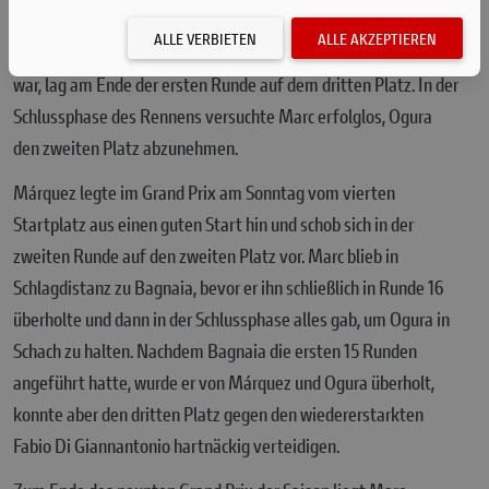
Platz in der Schlussphase verbissen.
ALLE VERBIETEN
ALLE AKZEPTIEREN
Márquez, der aus der zweiten Startreihe ins Rennen gegangen
war, lag am Ende der ersten Runde auf dem dritten Platz. In der
Schlussphase des Rennens versuchte Marc erfolglos, Ogura
den zweiten Platz abzunehmen.
Márquez legte im Grand Prix am Sonntag vom vierten
Startplatz aus einen guten Start hin und schob sich in der
zweiten Runde auf den zweiten Platz vor. Marc blieb in
Schlagdistanz zu Bagnaia, bevor er ihn schließlich in Runde 16
überholte und dann in der Schlussphase alles gab, um Ogura in
Schach zu halten. Nachdem Bagnaia die ersten 15 Runden
angeführt hatte, wurde er von Márquez und Ogura überholt,
konnte aber den dritten Platz gegen den wiedererstarkten
Fabio Di Giannantonio hartnäckig verteidigen.