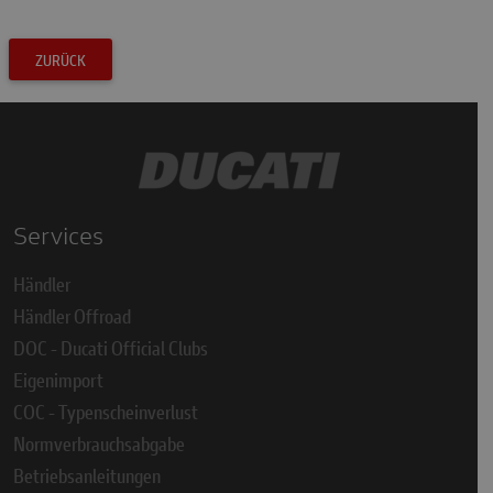
ZURÜCK
Services
Händler
Händler Offroad
DOC - Ducati Official Clubs
Eigenimport
COC - Typenscheinverlust
Normverbrauchsabgabe
Betriebsanleitungen