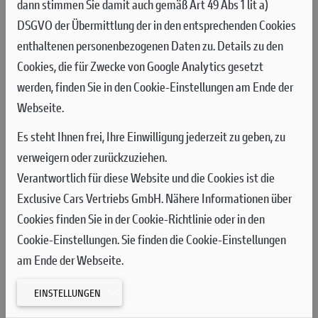
meisten Punkte eines Fahrers in einer MotoGP-Saison mit 545
dann stimmen Sie damit auch gemäß Art 49 Abs 1 lit a)
Zählern. Sechs Jahre nach seinem letzten WM-Titel gelang
DSGVO der Übermittlung der in den entsprechenden Cookies
Márquez damit ein außergewöhnliches Comeback, das bereits
enthaltenen personenbezogenen Daten zu. Details zu den
heute als eines der bemerkenswertesten der
Cookies, die für Zwecke von Google Analytics gesetzt
Motorsportgeschichte gilt.
werden, finden Sie in den Cookie-Einstellungen am Ende der
Webseite.
Das Jahr 2026 besitzt für Ducati eine besondere Bedeutung, denn
das Unternehmen feiert sein 100-jähriges Bestehen. In dieser
Es steht Ihnen frei, Ihre Einwilligung jederzeit zu geben, zu
Jubiläumssaison haben Marc Márquez und das Ducati Lenovo
verweigern oder zurückzuziehen.
Team ihre gemeinsame Geschichte weitergeschrieben: Beim
Verantwortlich für diese Website und die Cookies ist die
Grand Prix von Ungarn erreichten sie gemeinsam den
Exclusive Cars Vertriebs GmbH. Nähere Informationen über
Meilenstein von 100 Siegen. Eine symbolträchtige Zahl, die gleich
Cookies finden Sie in der Cookie-Richtlinie oder in den
dreifach für Erfolg steht – für die 100-jährige Geschichte Ducatis,
Cookie-Einstellungen. Sie finden die Cookie-Einstellungen
für die 100 Karrieresiege von Márquez in allen Klassen (74 in der
am Ende der Webseite.
MotoGP, 16 in der Moto2 und 10 in der 125er-Klasse) sowie für die
EINSTELLUNGEN
100 Siege des Ducati-Werksteams in der MotoGP seit dessen