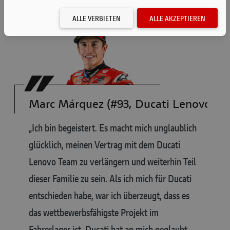
Debüt im Jahr 2003.
ALLE VERBIETEN
ALLE AKZEPTIEREN
Marc Márquez (#93, Ducati Lenovo Te
„Ich bin begeistert. Es macht mich unglaublich
glücklich, meinen Vertrag mit dem Ducati
Lenovo Team zu verlängern und weiterhin Teil
dieser Familie zu sein. Als ich mich für Ducati
entschieden habe, war ich überzeugt, dass es
das wettbewerbsfähigste Projekt im
Fahrerlager ist. Ducati hat an mich geglaubt,