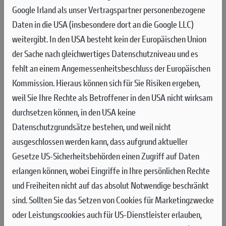
BESTÄTIGT FÜR 2027/2028!
Google Irland als unser Vertragspartner personenbezogene
Daten in die USA (insbesondere dort an die Google LLC)
Rot bleibt seine Farbe: Ducati Corse gibt die Vertragsverlängerung mit Marc
weitergibt. In den USA besteht kein der Europäischen Union
Márquez für die Saisons 2027 und 2028 bekannt. Damit setzt der spanische
der Sache nach gleichwertiges Datenschutzniveau und es
Fahrer seine erfolgreiche Zusammenarbeit mit dem Ducati Lenovo Team fort
fehlt an einem Angemessenheitsbeschluss der Europäischen
und bleibt auch in den kommenden Jahren eine Schlüsselfigur des
Kommission. Hieraus können sich für Sie Risiken ergeben,
technischen und sportlichen Projekts in der MotoGP-Weltmeisterschaft.
weil Sie Ihre Rechte als Betroffener in den USA nicht wirksam
Die Partnerschaft zwischen dem Hersteller aus Borgo Panigale
durchsetzen können, in den USA keine
und dem amtierenden Weltmeister begann Anfang 2024 und wird
Datenschutzgrundsätze bestehen, und weil nicht
seit 2025 im Ducati Lenovo Team fortgeführt. Bereits in seiner
ausgeschlossen werden kann, dass aufgrund aktueller
ersten Saison mit dem Werksteam feierte Márquez
Gesetze US-Sicherheitsbehörden einen Zugriff auf Daten
herausragende Erfolge: 14 Sprintsiege, 11 Grand-Prix-Siege –
erlangen können, wobei Eingriffe in Ihre persönlichen Rechte
darunter zehn Doppelerfolge aus Sprint- und GP-Sieg, sieben
und Freiheiten nicht auf das absolut Notwendige beschränkt
davon in Serie –, den Gewinn des Weltmeistertitels bereits fünf
sind.
Sollten Sie das Setzen von Cookies für Marketingzwecke
Rennen vor Saisonende sowie einen neuen Rekord für die
oder Leistungscookies auch für US-Dienstleister erlauben,