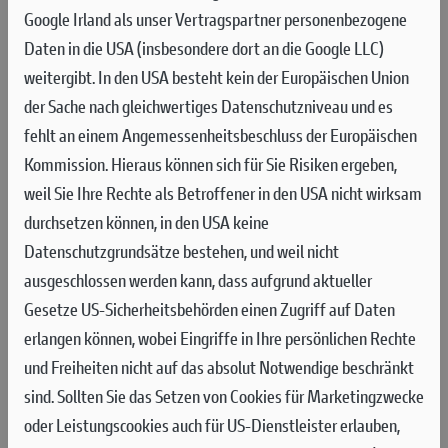
MOTORRÄDERN 2023
Google Irland als unser Vertragspartner personenbezogene
Daten in die USA (insbesondere dort an die Google LLC)
Ein wenig mehr als ein Jahr nach dem ersten Test mit Michele Pirro auf dem
weitergibt. In den USA besteht kein der Europäischen Union
Misano World Circuit Marco Simoncelli hat die Produktion der "V21L"-
der Sache nach gleichwertiges Datenschutzniveau und es
Prototypen begonnen, die in der Saison 2023 in der FIM Enel MotoE™
fehlt an einem Angemessenheitsbeschluss der Europäischen
Weltmeisterschaft die Hauptrolle spielen werden. Die Produktion der
Kommission. Hieraus können sich für Sie Risiken ergeben,
Motorräder begann im Dezember und die 23 Einheiten werden bis Mitte
weil Sie Ihre Rechte als Betroffener in den USA nicht wirksam
Februar Einsatzbereit sein. Neben den 18 Motorrädern, die im Rennen
durchsetzen können, in den USA keine
eingesetzt werden, werden fünf Ersatzmaschinen für die Organisation
Datenschutzgrundsätze bestehen, und weil nicht
bereitgestellt. Jeder Prototyp wird von erfahrenen Technikern im Ducati
ausgeschlossen werden kann, dass aufgrund aktueller
MotoE Racing Department mit demselben Prozess, der Präzision und der
Gesetze US-Sicherheitsbehörden einen Zugriff auf Daten
Sorgfalt, die typisch für die hohe Handwerkskunst sind, die beim Bau eines
erlangen können, wobei Eingriffe in Ihre persönlichen Rechte
MotoGP-Motorrads zur Anwendung kommt, zusammengebaut.
und Freiheiten nicht auf das absolut Notwendige beschränkt
Der Beginn der Produktion der "V21L"-Prototypen markiert den
sind.
Sollten Sie das Setzen von Cookies für Marketingzwecke
Beginn eines neuen und wichtigen Kapitels in der Geschichte von
oder Leistungscookies auch für US-Dienstleister erlauben,