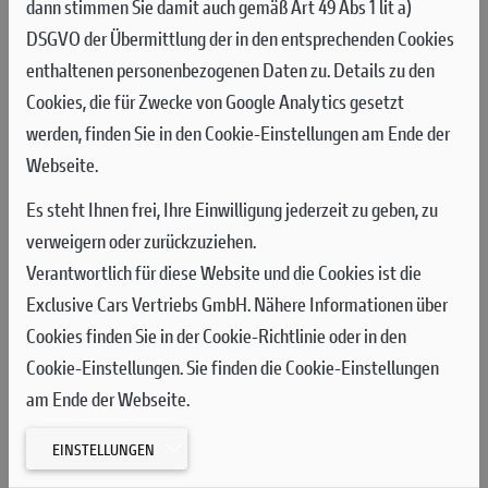
Ducati. Für das Unternehmen aus Bologna war dieses Projekt
dann stimmen Sie damit auch gemäß Art 49 Abs 1 lit a)
darauf ausgerichtet, Fähigkeiten für die Zukunft zu entwickeln
DSGVO der Übermittlung der in den entsprechenden Cookies
und dabei den Ansatz beizubehalten, der Ducati‘s DNA immer
enthaltenen personenbezogenen Daten zu. Details zu den
angetrieben hat: Experimentieren mit technologischen Lösungen
Cookies, die für Zwecke von Google Analytics gesetzt
im Rennsport und dafür sorgen, dass dieses Knowhow sich
werden, finden Sie in den Cookie-Einstellungen am Ende der
Serienfahrzeugen wieder findet. Um dies zu tun, hat Ducati das
Webseite.
technologisch am weitesten fortgeschrittene, raffinierteste und
Es steht Ihnen frei, Ihre Einwilligung jederzeit zu geben, zu
fortschrittlichste Elektromotorrad der Welt entwickelt, das
verweigern oder zurückzuziehen.
Ergebnis der gemeinsamen Arbeit von Ducati R&D-Ingenieuren
Verantwortlich für diese Website und die Cookies ist die
und dem Ducati Corse Team. In der V21L, dem MotoGP Racer mit
Exclusive Cars Vertriebs GmbH. Nähere Informationen über
Elektroantrieb, vereint sich das Wissen um E-Mobilität mit dem
Cookies finden Sie in der Cookie-Richtlinie oder in den
Erfahrungsschatz des erfolgreichsten Herstellers von Sport- und
Cookie-Einstellungen. Sie finden die Cookie-Einstellungen
Rennmotorrädern.
am Ende der Webseite.
Claudio Domenicali, CEO von Ducati: "Der Beginn der Produktion
EINSTELLUNGEN
des Ducati MotoE ist ein historischer Moment für unsere Firma,