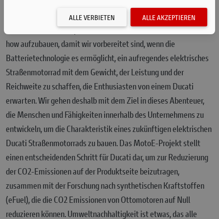
die mit diesem Projekt die Technologien der Zukunft für die Welt
des Motorradfahrens gründlich untersucht. Es ist ein wichtiger
ALLE VERBIETEN
ALLE AKZEPTIEREN
Bereich in dem wir Experimentieren und investieren, um Know-
how aufzubauen, damit wir vorbereitet sind, wenn die
Batterietechnologie es ermöglicht, ein aufregendes elektrisches
Straßenmotorrad mit dem Gewicht, der Leistung und der
Reichweite zu schaffen, die Enthusiasten von einem Ducati
erwarten. Wir gehen deshalb mit dem Ziel in dieses Abenteuer,
die Menschen und Fähigkeiten innerhalb des Unternehmens zu
entwickeln, um die Charakteristik eines zukünftigen elektrischen
Ducati Straßenmotorrads zu bauen. Das MotoE-Projekt stellt
einen entscheidenden Schritt für Ducati dar, um zur Reduzierung
der CO2-Emissionen auf der Produktseite beizutragen,
zusammen mit der Forschung nach synthetischen Kraftstoffen
(eFuel), die die CO2 Emissionen von Ottomotoren auf Null
reduzieren können. Umweltnachhaltigkeit ist etwas, das alle