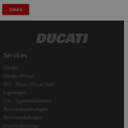
ZURÜCK
Services
Händler
Händler Offroad
DOC - Ducati Official Clubs
Eigenimport
COC - Typenscheinverlust
Normverbrauchsabgabe
Betriebsanleitungen
Ersatzteilkataloge