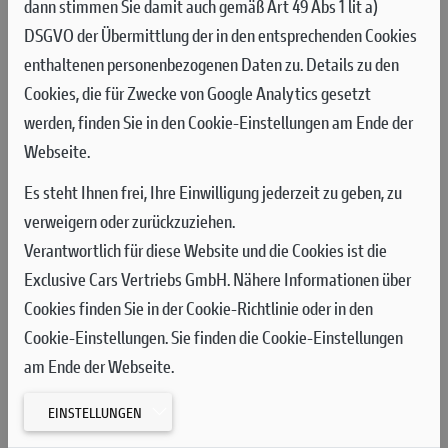
dann stimmen Sie damit auch gemäß Art 49 Abs 1 lit a)
und übernahm die Führung, als er in Kurve drei einbog. Pecco
DSGVO der Übermittlung der in den entsprechenden Cookies
gab während des ganzen Sprints das Tempo vor und schaffte
enthaltenen personenbezogenen Daten zu. Details zu den
es, sich bei Halbzeit einen kleinen Vorsprung auf seine
Cookies, die für Zwecke von Google Analytics gesetzt
nächsten Gegner herauszufahren, sodass er trotz der Versuche
werden, finden Sie in den Cookie-Einstellungen am Ende der
von Marc Marquéz, in den letzten Runden die Lücke zu
Webseite.
schließen, als Sieger die Ziellinie überqueren konnte. Mit
Es steht Ihnen frei, Ihre Einwilligung jederzeit zu geben, zu
seinem ersten Sprintsieg in diesem Jahr (der vorherige war am
verweigern oder zurückzuziehen.
19. August 2023 beim GP von Österreich) und dem heutigen
Verantwortlich für diese Website und die Cookies ist die
Sturz des Meisterschaftsführenden Martín liegt Bagnaia nun
Exclusive Cars Vertriebs GmbH. Nähere Informationen über
27 Punkte hinter dem ersten Platz in der Gesamtwertung.
Cookies finden Sie in der Cookie-Richtlinie oder in den
Cookie-Einstellungen. Sie finden die Cookie-Einstellungen
Nach einem hervorragenden Start, bei dem er vom sechsten
am Ende der Webseite.
Platz auf den zweiten Platz vorfuhr, stürzte Bastianini nach
einer Kollision mit Jorge Martín zu Beginn der dritten Runde. .
EINSTELLUNGEN
Ihre Rennlinien kreuzten sich nach einem Überholmanöver von