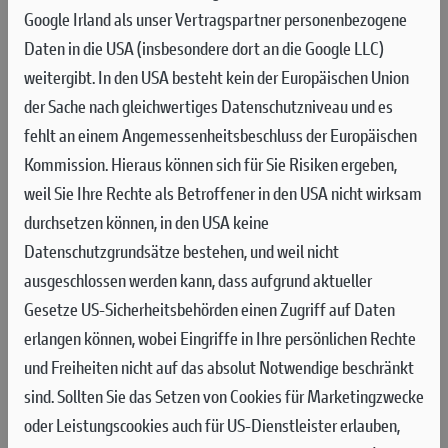
ALLES, BASTIANINI AM SONNTAG
Google Irland als unser Vertragspartner personenbezogene
ZWEITER
Daten in die USA (insbesondere dort an die Google LLC)
weitergibt. In den USA besteht kein der Europäischen Union
Zweiter Platz für Marc Márquez im Sprintrennen, im Hauptrennen vier
der Sache nach gleichwertiges Datenschutzniveau und es
Desmosedici GP-Maschinen unter den ersten Vier, Jorge Martín (Pramac
fehlt an einem Angemessenheitsbeschluss der Europäischen
Racing Team) auf Platz drei vor Marc Márquez (Gresini Racing MotoGP)
Kommission. Hieraus können sich für Sie Risiken ergeben,
SAMSTAG #SPRINTRACE ITALIA MUGELLO
weil Sie Ihre Rechte als Betroffener in den USA nicht wirksam
durchsetzen können, in den USA keine
Francesco Bagnaia und das Ducati Lenovo Team haben das
Datenschutzgrundsätze bestehen, und weil nicht
Sprintrennen des Brembo Grand Prix von Italien siegreich
ausgeschlossen werden kann, dass aufgrund aktueller
beendet. Der amtierende Weltmeister führte auf seiner
Gesetze US-Sicherheitsbehörden einen Zugriff auf Daten
Desmosedici GP #1 vom Start bis ins Ziel. Enea Bastianini
erlangen können, wobei Eingriffe in Ihre persönlichen Rechte
stürzte in der dritten Runde, nachdem er in der ersten Kurve
und Freiheiten nicht auf das absolut Notwendige beschränkt
mit Jorge Martín zusammengestoßen war.
sind.
Sollten Sie das Setzen von Cookies für Marketingzwecke
oder Leistungscookies auch für US-Dienstleister erlauben,
Bagnaia erwischte einen perfekten Start vom zweiten Platz