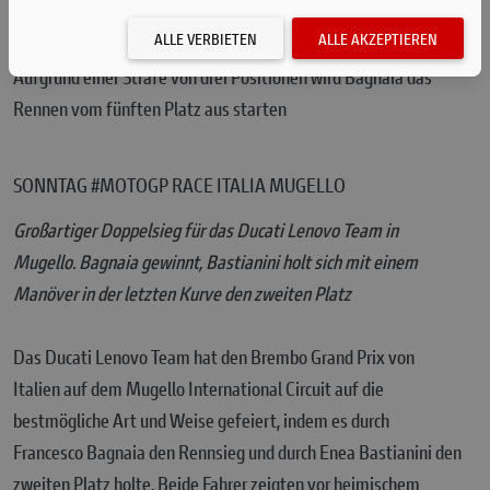
Enea .
ALLE VERBIETEN
ALLE AKZEPTIEREN
Aufgrund einer Strafe von drei Positionen wird Bagnaia das
Rennen vom fünften Platz aus starten
SONNTAG #MOTOGP RACE ITALIA MUGELLO
Großartiger Doppelsieg für das Ducati Lenovo Team in
Mugello. Bagnaia gewinnt, Bastianini holt sich mit einem
Manöver in der letzten Kurve den zweiten Platz
Das Ducati Lenovo Team hat den Brembo Grand Prix von
Italien auf dem Mugello International Circuit auf die
bestmögliche Art und Weise gefeiert, indem es durch
Francesco Bagnaia den Rennsieg und durch Enea Bastianini den
zweiten Platz holte. Beide Fahrer zeigten vor heimischem