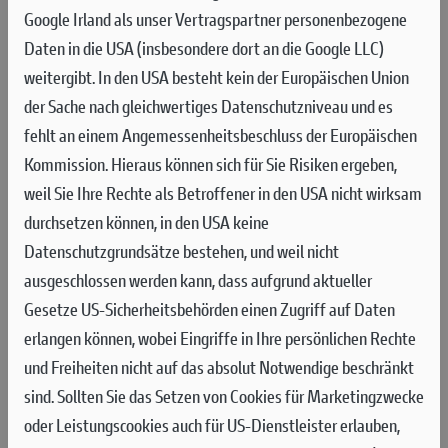
MULTISTRADA SOUL
Google Irland als unser Vertragspartner personenbezogene
Daten in die USA (insbesondere dort an die Google LLC)
Angetrieben vom Desmosedici Stradale Motor der Supersport-
weitergibt. In den USA besteht kein der Europäischen Union
Bikes, ausgestattet mit Trockenkupplung und individueller
der Sache nach gleichwertiges Datenschutzniveau und es
Elektronikabstimmung, vereint die Multistrada V4 RS
fehlt an einem Angemessenheitsbeschluss der Europäischen
Rennsporttechnologie mit unvergleichlicher Performance – in
Kommission. Hieraus können sich für Sie Risiken ergeben,
einer nummerierten Auflage.
weil Sie Ihre Rechte als Betroffener in den USA nicht wirksam
durchsetzen können, in den USA keine
Die neue Multistrada V4 RS ist das sportlichste, exklusivste
Datenschutzgrundsätze bestehen, und weil nicht
und charakterstärkste Mitglied der Multistrada Familie.
ausgeschlossen werden kann, dass aufgrund aktueller
Gesetze US-Sicherheitsbehörden einen Zugriff auf Daten
Warum wählen, wenn Du alles haben kannst? Die Multistrada
erlangen können, wobei Eingriffe in Ihre persönlichen Rechte
V4 RS vereint Eleganz, Komfort und Performance in
und Freiheiten nicht auf das absolut Notwendige beschränkt
vollendeter Form. Kraftvoll und unwiderstehlich – bei jedem
sind.
Sollten Sie das Setzen von Cookies für Marketingzwecke
Anblick.
oder Leistungscookies auch für US-Dienstleister erlauben,