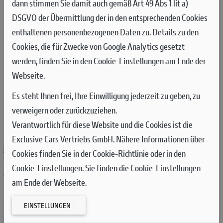
dann stimmen Sie damit auch gemäß Art 49 Abs 1 lit a)
DSGVO der Übermittlung der in den entsprechenden Cookies
enthaltenen personenbezogenen Daten zu. Details zu den
Cookies, die für Zwecke von Google Analytics gesetzt
werden, finden Sie in den Cookie-Einstellungen am Ende der
Webseite.
Es steht Ihnen frei, Ihre Einwilligung jederzeit zu geben, zu
verweigern oder zurückzuziehen.
Verantwortlich für diese Website und die Cookies ist die
RS-DESIGN
Exclusive Cars Vertriebs GmbH. Nähere Informationen über
€ 47.495,00
Cookies finden Sie in der Cookie-Richtlinie oder in den
Cookie-Einstellungen. Sie finden die Cookie-Einstellungen
***
CO
: 170 g/km | NoVA: 30% + 400,00 €
2
92 dB(A) Nahfeldpegel
am Ende der Webseite.
EINSTELLUNGEN
HÄNDLER KONTAKTIEREN