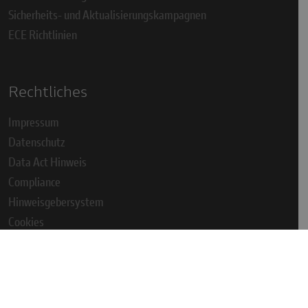
Sicherheits- und Aktualisierungskampagnen
ECE Richtlinien
Rechtliches
Impressum
Datenschutz
Data Act Hinweis
Compliance
Hinweisgebersystem
Cookies
AGB
Cookie Einstellungen