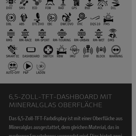
DVO
SMS
ECD
FCW
RAD
GPS
BSD
ACC
DCL
DBL
ABS
DTC DVO
EBC
DWC DVO
VHC
DQS 2.0
PMS
RMS
RM-RACE
RM-SPORT
RM-TOURING
RM-URBAN
RM-WET
DMS
SMART EC
DASHBOARD
SWITCH
RBW
IMU
DHF
BLOCK
WARNING
AUTO-OFF
P&P
LADEN
6,5-ZOLL-TFT-DASHBOARD MIT
MINERALGLAS OBERFLÄCHE
Das 6,5-Zoll-TFT-Farbdisplay ist mit einer Oberfläche aus
Mineralglas ausgestattet, dem gleichen Material, das in
modernen Smartphones verwendet wird. Dies bietet zwei