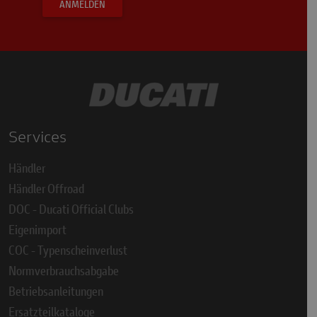
ANMELDEN
Services
Händler
Händler Offroad
DOC - Ducati Official Clubs
Eigenimport
COC - Typenscheinverlust
Normverbrauchsabgabe
Betriebsanleitungen
Ersatzteilkataloge