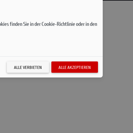
 Folgenden gründlich über die Erhebung
ies finden Sie in der Cookie-Richtlinie oder in den
ten steht vorbehaltlich der nachfolgend
seite wird Software zur Analyse der Benutzung
werden. Diese Erkenntnisse tragen dazu bei, die
gespeichert:
ALLE VERBIETEN
ALLE AKZEPTIEREN