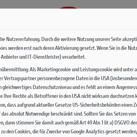
G
SERVICES
he Nutzererfahrung. Durch die weitere Nutzung unserer Seite akzept
okies werden erst nach deren Aktivierung gesetzt. Wenn Sie in die Nut
Anbieter und IT-Dienstleister) verarbeitet.
nübermittlung:
Als Marketingcookie und Leistungscookie wird unter 
er Vertragspartner personenbezogene Daten in die USA (insbesondere 
ch gleichwertiges Datenschutzniveau und es fehlt an einem Angemes
 Sie Ihre Rechte als Betroffener in den USA nicht wirksam durchsetze
nn, dass aufgrund aktueller Gesetze US-Sicherheitsbehörden einen Zu
uf das absolut Notwendige beschränkt sind.
Sollten Sie das Setzen vo
en, dann stimmen Sie damit auch gemäß Art 49 Abs 1 lit a) DSGVO de
zu den Cookies, die für Zwecke von Google Analytics gesetzt werden,