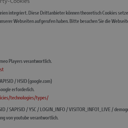
arty-Cookies
eien integriert. Diese Drittanbieter können theoretisch Cookies set
e unserer Webseiten aufgerufen haben. Bitte besuchen Sie die Webseit
imeo Players verantwortlich.
st
SAPISID / HSID (google.com)
oogle erforderlich.
icies/technologies/types/
 SSID / SAPISID / YSC / LOGIN_INFO / VISITOR_INFO1_LIVE / demogr
ung von youtube verantwortlich.