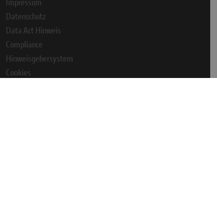
Impressum
Datenschutz
Data Act Hinweis
Compliance
Hinweisgebersystem
Cookies
AGB
Cookie Einstellungen
NEWSLETTER ANMELDEN
Copyright © - 2026 Ducati Austria