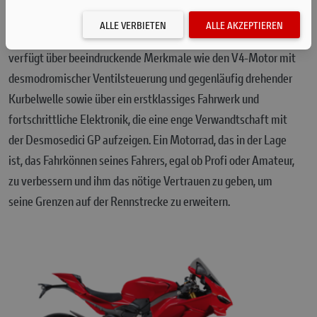
Technologien, die größtenteils aus der MotoGP stammen, die
ALLE VERBIETEN
ALLE AKZEPTIEREN
Empfindungen eines professionellen Fahrers zu erleben. Es
verfügt über beeindruckende Merkmale wie den V4-Motor mit
desmodromischer Ventilsteuerung und gegenläufig drehender
Kurbelwelle sowie über ein erstklassiges Fahrwerk und
fortschrittliche Elektronik, die eine enge Verwandtschaft mit
der Desmosedici GP aufzeigen. Ein Motorrad, das in der Lage
ist, das Fahrkönnen seines Fahrers, egal ob Profi oder Amateur,
zu verbessern und ihm das nötige Vertrauen zu geben, um
seine Grenzen auf der Rennstrecke zu erweitern.