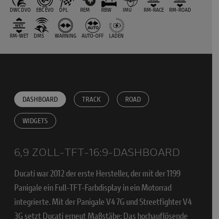
DWC DVO
EBC EVO
DPL
REM
RBW
IMU
RM-RACE
RM-ROAD
RM-WET
DMS
WARNING
AUTO-OFF
LADEN
DASHBOARD
TRACK
ROAD
WIDGETS
6,9 ZOLL-TFT-16:9-DASHBOARD
Ducati war 2012 der erste Hersteller, der mit der 1199
Panigale ein Full-TFT-Farbdisplay in ein Motorrad
integrierte. Mit der Panigale V4 7G und Streetfighter V4
3G setzt Ducati erneut Maßstäbe: Das hochauflösende