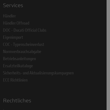
Services
Händler
Händler Offroad
DOC - Ducati Official Clubs
Eigenimport
COC - Typenscheinverlust
Normverbrauchsabgabe
Betriebsanleitungen
Ersatzteilkataloge
Sicherheits- und Aktualisierungskampagnen
ECE Richtlinien
Rechtliches