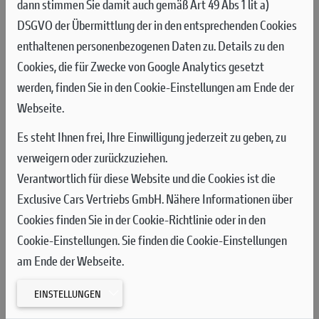
dann stimmen Sie damit auch gemäß Art 49 Abs 1 lit a)
"Die Mission von Ducati ist es, das Leben der Menschen mit
DSGVO der Übermittlung der in den entsprechenden Cookies
technologisch anspruchsvollen Motorrädern zu bereichern, die
enthaltenen personenbezogenen Daten zu. Details zu den
sich durch sinnliche Schönheit auszeichnen", erklärte Claudio
Cookies, die für Zwecke von Google Analytics gesetzt
Domenicali bei der Präsentation des Motorrads im Rahmen der
werden, finden Sie in den Cookie-Einstellungen am Ende der
Ducati World Première. "Nur wenige Motorräder erfüllen diese
Webseite.
Mission so wie die neue Panigale V4, die siebte Generation der
Ducati Superbikes. Ein Motorrad, das eine Geschichte von
Es steht Ihnen frei, Ihre Einwilligung jederzeit zu geben, zu
Erfolgen und unvergesslichen Modellen fortsetzt und den
verweigern oder zurückzuziehen.
maximalen Ausdruck unserer Werte Stil, Raffinesse und
Verantwortlich für diese Website und die Cookies ist die
Performance darstellt."
Exclusive Cars Vertriebs GmbH. Nähere Informationen über
Cookies finden Sie in der Cookie-Richtlinie oder in den
Cookie-Einstellungen. Sie finden die Cookie-Einstellungen
am Ende der Webseite.
Die neue Panigale V4 ist ein Motorrad, das es den Fahrern
EINSTELLUNGEN
ermöglicht, dank beispielloser elektronischer Lösungen und