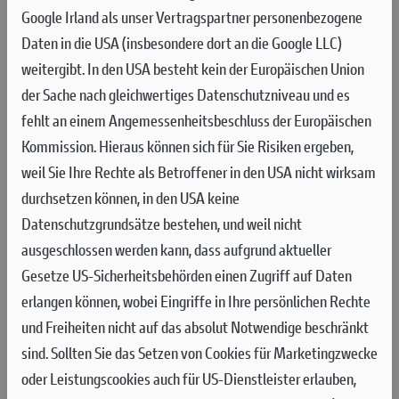
Google Irland als unser Vertragspartner personenbezogene
Daten in die USA (insbesondere dort an die Google LLC)
weitergibt. In den USA besteht kein der Europäischen Union
WONDER. ENGINEERED.
der Sache nach gleichwertiges Datenschutzniveau und es
fehlt an einem Angemessenheitsbeschluss der Europäischen
Mit der Panigale V4 hat Ducati ein Meisterwerk der Technik
Kommission. Hieraus können sich für Sie Risiken ergeben,
geschaffen und verschiebt damit erneut die Grenzen der
weil Sie Ihre Rechte als Betroffener in den USA nicht wirksam
Straßen-Supersportmotorräder. Die neue Panigale V4 entstand
durchsetzen können, in den USA keine
durch eine tiefgreifende Weiterentwicklung des Motorrads, das
Datenschutzgrundsätze bestehen, und weil nicht
zwei Jahre in Folge die Superbike-Weltmeisterschaft
ausgeschlossen werden kann, dass aufgrund aktueller
gewonnen hat. In Bezug auf Design, technische Basis und
Gesetze US-Sicherheitsbehörden einen Zugriff auf Daten
Ergonomie erfolgte eine komplette Überarbeitung. Eine
erlangen können, wobei Eingriffe in Ihre persönlichen Rechte
Entwicklung, die es ermöglicht, die Vorteile der
und Freiheiten nicht auf das absolut Notwendige beschränkt
Weiterentwicklung von Reifen, Aerodynamik und Elektronik
sind.
Sollten Sie das Setzen von Cookies für Marketingzwecke
voll auszuschöpfen, auch dank der Erfahrung von Ducati Corse.
oder Leistungscookies auch für US-Dienstleister erlauben,