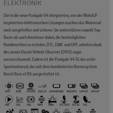
ELEKTRONIK
Die in die neue Panigale V4 integrierten, von der MotoGP
inspirierten elektronischen Lösungen machen das Motorrad
noch ausgefeilter und sicherer. Sie unterstützen sowohl Top-
Racer als auch Amateure dabei, die bestmöglichen
Rundenzeiten zu erzielen. DTC, DWC und DPL arbeiten dank
des neuen Ducati Vehicle Observer (DVO) sogar
vorausschauend. Zudem ist die Panigale V4 7G das erste
Sportmotorrad, das mit dem kombinierten Bremssystem
Bosch Race eCBS ausgestattet ist.
DVO
ECBS
UPDATE
DQS 2.0
DASHBOARD
WIDGETS
LAYOUT
LAYOUT
P&P
DDL
DBL
RMS
RBW
DTC DVO
DTC AC
DSC