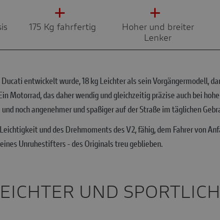
is
175 Kg fahrfertig
Hoher und breiter
Lenker
 von Ducati entwickelt wurde, 18 kg Leichter als sein Vorgängermodel
 Motorrad, das daher wendig und gleichzeitig präzise auch bei hohe
und noch angenehmer und spaßiger auf der Straße im täglichen Gebr
Leichtigkeit und des Drehmoments des V2, fähig, dem Fahrer von Anfan
eines Unruhestifters - des Originals treu geblieben.
LEICHTER UND SPORTLIC