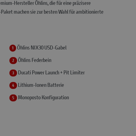
ium-Hersteller Öhlins, die für eine präzisere
-Paket machen sie zur besten Wahl für ambitionierte
Öhlins NIX30 USD-Gabel
1
Öhlins Federbein
2
Ducati Power Launch + Pit Limiter
3
Lithium-Ionen Batterie
4
Monoposto Konfiguration
5