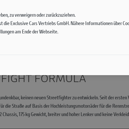
 geben, zu verweigern oder zurückzuziehen.
st die Exclusive Cars Vertriebs GmbH. Nähere Informationen über Cook
ellungen am Ende der Webseite.
2 FIGHT FORMULA
ndenkbar, keinen neuen Streetfighter zu entwickeln. Seit der ersten 
 die Straße auf Basis der Hochleistungsmotorräder für die Rennstre
2 Chassis, 175 kg Gewicht, breiter und hoher Lenker und keine Verklei