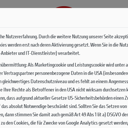
G
SERVICES
he Nutzererfahrung. Durch die weitere Nutzung unserer Seite akzept
okies werden erst nach deren Aktivierung gesetzt. Wenn Sie in die Nut
Anbieter und IT-Dienstleister) verarbeitet.
nübermittlung:
Als Marketingcookie und Leistungscookie wird unter 
er Vertragspartner personenbezogene Daten in die USA (insbesondere 
ch gleichwertiges Datenschutzniveau und es fehlt an einem Angemes
 Sie Ihre Rechte als Betroffener in den USA nicht wirksam durchsetze
nn, dass aufgrund aktueller Gesetze US-Sicherheitsbehörden einen Zu
uf das absolut Notwendige beschränkt sind.
Sollten Sie das Setzen vo
en, dann stimmen Sie damit auch gemäß Art 49 Abs 1 lit a) DSGVO de
zu den Cookies, die für Zwecke von Google Analytics gesetzt werden,