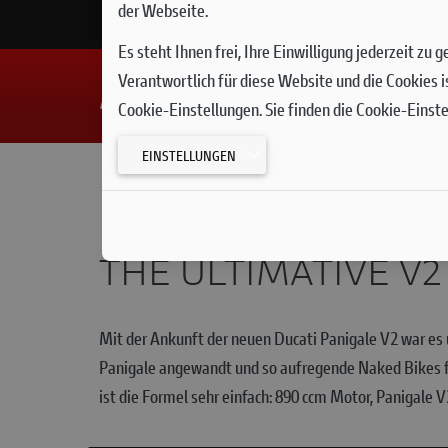
der Webseite.
Es steht Ihnen frei, Ihre Einwilligung jederzeit zu
Verantwortlich für diese Website und die Cookies i
Cookie-Einstellungen. Sie finden die Cookie-Einst
EINSTELLUNGEN
THE ULTIMATIVE V
Mit der Ankunft der neuen Ducati Panigale V2 war es u
Panigale angewandt und so aufregende Naked Bikes für
ist die Formel sehr einfach: 890 ccm Motor, Panigale V