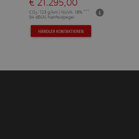
€ 21.295,00
***
CO
: 123 g/km | NoVA: 18%
2
94 dB(A) Nahfeldpegel
HÄNDLER KONTAKTIEREN