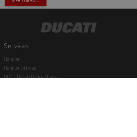
MEHR LADEN ...
Services
Händler
Händler Offroad
DOC - Ducati Official Clubs
Eigenimport
COC - Typenscheinverlust
Normverbrauchsabgabe
Betriebsanleitungen
Ersatzteilkataloge
Sicherheits- und Aktualisierungskampagnen