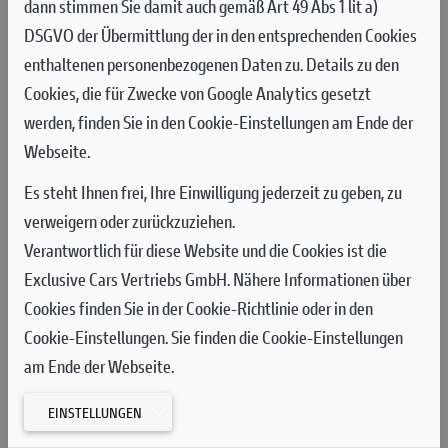
dann stimmen Sie damit auch gemäß Art 49 Abs 1 lit a)
DSGVO der Übermittlung der in den entsprechenden Cookies
enthaltenen personenbezogenen Daten zu. Details zu den
MOTOGP RUNDE 11 AM SACHSENRING: MÁRQUEZ KRÖNT DAS
12
Cookies, die für Zwecke von Google Analytics gesetzt
JUL
PERFEKTE WOCHENENDE, BAGNAIA AUF P6
werden, finden Sie in den Cookie-Einstellungen am Ende der
Marc Márquez und das Ducati Lenovo Team feierten beim Großen Preis von
Webseite.
Deutschland ein perfektes Wochenende. Nach der Pole Position und dem
Es steht Ihnen frei, Ihre Einwilligung jederzeit zu geben, zu
Sprint-Sieg am Samstag gewann Marc auch den Grand Prix am Sonntag.
verweigern oder zurückzuziehen.
Francesco Bagnaia beendete das Rennen auf dem sechsten Platz.
Verantwortlich für diese Website und die Cookies ist die
MEHR
Exclusive Cars Vertriebs GmbH. Nähere Informationen über
Cookies finden Sie in der Cookie-Richtlinie oder in den
Cookie-Einstellungen. Sie finden die Cookie-Einstellungen
am Ende der Webseite.
EINSTELLUNGEN