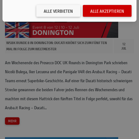
ALLE VERBIETEN
ALLE AKZEPTIEREN
WSBK RUNDE 8 IN DONINGTON: DUCATI KRÖNT SICH ZUM FÜNFTEN
12
JUL
MAL IN FOLGE ZUM WELTMEISTER
Am Wochenende des Prosecco DOC UK Rounds in Donington Park schrieben
Nicolò Bulega, Iker Lecuona und die Panigale V4R des Aruba.it Racing – Ducati
Teams erneut Superbike-Geschichte. Auf einer für Ducati historisch schwierigen
Strecke gewannen die beiden Fahrer jedes Rennen des Wochenendes und
machten mit diesem Hattrick den fünften Titel in Folge perfekt, sowohl für das
Aruba.it Racing – Ducati…
MEHR