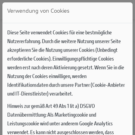
Verwendung von Cookies
NEWS
NEWSLETTER ANMELDEN
Diese Seite verwendet Cookies für eine bestmögliche
Nutzererfahrung. Durch die weitere Nutzung unserer Seite
akzeptieren Sie die Nutzung unserer Cookies (Unbedingt
erforderliche Cookies). Einwilligungspflichtige Cookies
werden erst nach deren Aktivierung gesetzt. Wenn Sie in die
Nutzung der Cookies einwilligen, werden
Identifikationsdaten durch unsere Partner (Cookie-Anbieter
und IT-Dienstleister) verarbeitet.
Hinweis zur gemäß Art 49 Abs 1 lit a) DSGVO
Datenübermittlung:
Als Marketingcookie und
Leistungscookie wird unter anderem Google Analytics
verwendet. Es kann nicht ausgeschlossen werden, dass
MXGP RUNDE 14 IN FLANDERS: COMEBACK VON ANDREA BONACORSI
02