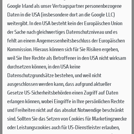
AUG
Google Irland als unser Vertragspartner personenbezogene
Daten in die USA (insbesondere dort an die Google LLC)
Nach zwei Monaten Pause aufgrund seiner Anfang Juni in Lettland erlittenen
weitergibt. In den USA besteht kein der Europäischen Union
Verletzung entschied sich Andrea Bonacorsi, sein Comeback ausgerechnet auf
der Sache nach gleichwertiges Datenschutzniveau und es
der als anspruchsvollste Strecke des Jahres bekannten Sandpiste zu geben. Er
fehlt an einem Angemessenheitsbeschluss der Europäischen
beendete nach einem tollen neunten Platz im Qualifying Race die beiden
Kommission. Hieraus können sich für Sie Risiken ergeben,
Rennen am Sonntag auf Platz 16 und 20.
weil Sie Ihre Rechte als Betroffener in den USA nicht wirksam
MEHR
durchsetzen können, in den USA keine
Datenschutzgrundsätze bestehen, und weil nicht
ausgeschlossen werden kann, dass aufgrund aktueller
Gesetze US-Sicherheitsbehörden einen Zugriff auf Daten
erlangen können, wobei Eingriffe in Ihre persönlichen Rechte
und Freiheiten nicht auf das absolut Notwendige beschränkt
sind.
Sollten Sie das Setzen von Cookies für Marketingzwecke
oder Leistungscookies auch für US-Dienstleister erlauben,