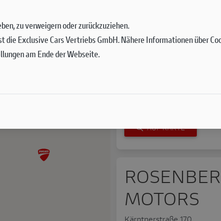
ZWEIRAD
 geben, zu verweigern oder zurückzuziehen.
st die Exclusive Cars Vertriebs GmbH. Nähere Informationen über Cook
HAUTHALE
ellungen am Ende der Webseite.
Moosstraße 52a
5020 Salzburg
+43 662 830404
office@2rad-hauthaler.at
AUF KARTE
ROSENBER
MOTORS
Kärntnerstraße 170