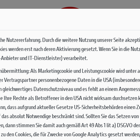
G
SERVICES
he Nutzererfahrung. Durch die weitere Nutzung unserer Seite akzept
okies werden erst nach deren Aktivierung gesetzt. Wenn Sie in die Nut
BIKE FACT
Anbieter und IT-Dienstleister) verarbeitet.
nübermittlung:
Als Marketingcookie und Leistungscookie wird unter 
Gewerbeparkstraße 21
3500 Krems an der Donau, 
er Vertragspartner personenbezogene Daten in die USA (insbesondere 
+43 2732 79999
ch gleichwertiges Datenschutzniveau und es fehlt an einem Angemes
office.krems@bikefactory.a
 Sie Ihre Rechte als Betroffener in den USA nicht wirksam durchsetze
www.bikefactory.at
nn, dass aufgrund aktueller Gesetze US-Sicherheitsbehörden einen Zu
uf das absolut Notwendige beschränkt sind.
Sollten Sie das Setzen vo
AUF KARTE
en, dann stimmen Sie damit auch gemäß Art 49 Abs 1 lit a) DSGVO de
DETAILS
zu den Cookies, die für Zwecke von Google Analytics gesetzt werden,