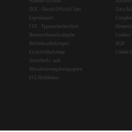
Händler Offroad
Datensc
DOC - Ducati Official Clubs
Data Ac
Eigenimport
Complia
COC - Typenscheinverlust
Hinweis
Normverbrauchsabgabe
Cookies
Betriebsanleitungen
AGB
Ersatzteilkataloge
Cookie E
Sicherheits- und
Aktualisierungskampagnen
ECE Richtlinien