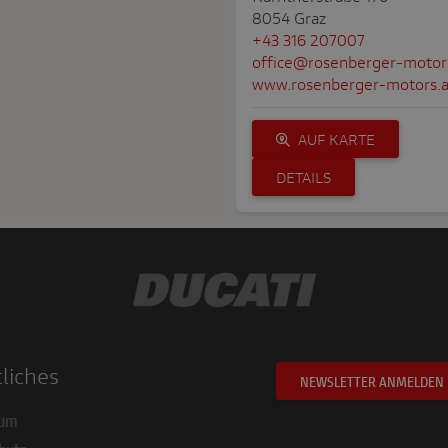
8054 Graz
+43 316 207007
office@rosenberger-motor
www.rosenberger-motors.a
AUF KARTE
DETAILS
MOTOPOIN
Lendorferstrasse 11
9800 Spittal/Drau
+43 4762 33386
liches
admin@moto-point.at
NEWSLETTER ANMELDEN
www.moto-point.at
sum