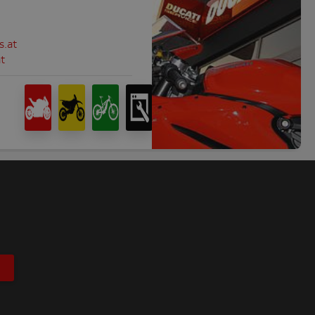
s.at
t
T