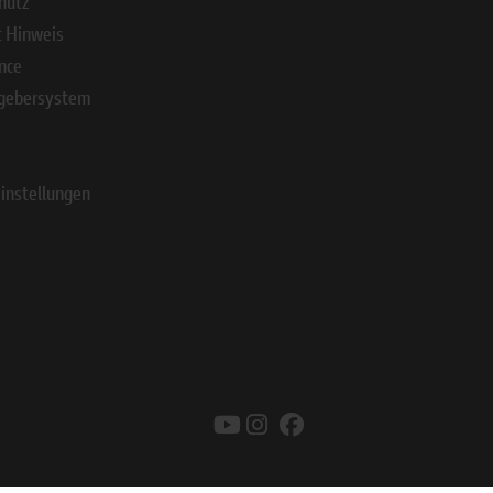
hutz
AUF KARTE
t Hinweis
DETAILS
nce
gebersystem
instellungen