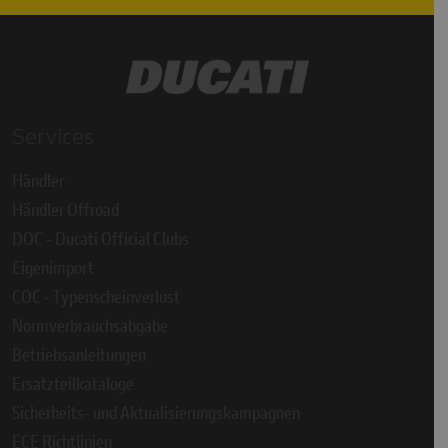
Services
Händler
Händler Offroad
DOC - Ducati Official Clubs
Eigenimport
COC - Typenscheinverlust
Normverbrauchsabgabe
Betriebsanleitungen
Ersatzteilkataloge
Sicherheits- und Aktualisierungskampagnen
ECE Richtlinien