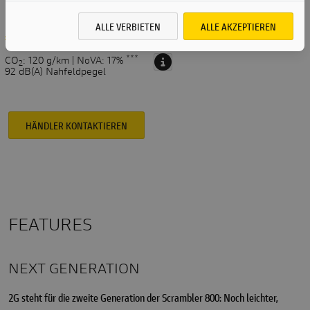
GRÜN
BLAU
ALLE VERBIETEN
ALLE AKZEPTIEREN
€ 14.895,00
***
CO
: 120 g/km | NoVA: 17%
2
92 dB(A) Nahfeldpegel
HÄNDLER KONTAKTIEREN
FEATURES
NEXT GENERATION
2G steht für die zweite Generation der Scrambler 800: Noch leichter,