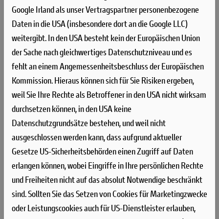
Google Irland als unser Vertragspartner personenbezogene
Daten in die USA (insbesondere dort an die Google LLC)
SO STYLISH. SOOOO SCRAMBLER
weitergibt. In den USA besteht kein der Europäischen Union
der Sache nach gleichwertiges Datenschutzniveau und es
Um die eigene Geschichte neu zu schreiben, muss man
fehlt an einem Angemessenheitsbeschluss der Europäischen
manchmal die Vorspultaste drücken. Genau das hat Ducati mit
Kommission. Hieraus können sich für Sie Risiken ergeben,
dieser neuen Scrambler Generation getan, die zeitgemäßer,
weil Sie Ihre Rechte als Betroffener in den USA nicht wirksam
bunter und ein kleines bisschen respektloser ist.
durchsetzen können, in den USA keine
Future comes at night. Die neue Generation der Scrambler
Datenschutzgrundsätze bestehen, und weil nicht
Nightshift ist da. Ihre elegante Seele umfasst das neue, frische
ausgeschlossen werden kann, dass aufgrund aktueller
Design der Scrambler Familie mit der eleganten Note eines
Gesetze US-Sicherheitsbehörden einen Zugriff auf Daten
Street-Racers, ergänzt durch die unverwechselbare Farbe
erlangen können, wobei Eingriffe in Ihre persönlichen Rechte
Nebula Blue und die komplett schwarzen Aluminium-
und Freiheiten nicht auf das absolut Notwendige beschränkt
Speichenräder, die der Nightshift 2G einen Straßen-Glamour-
sind.
Sollten Sie das Setzen von Cookies für Marketingzwecke
Look verleihen. Die Sportlichkeit wird durch die am
oder Leistungscookies auch für US-Dienstleister erlauben,