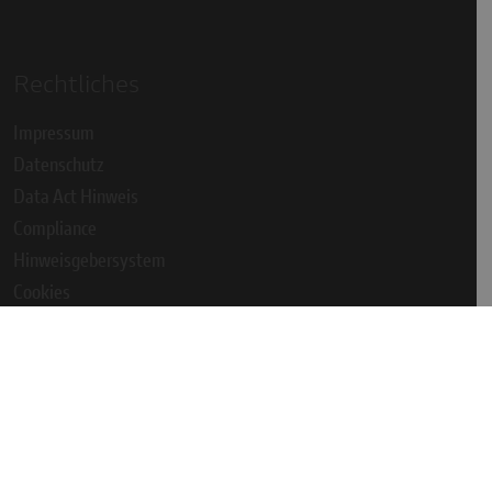
Rechtliches
Impressum
Datenschutz
Data Act Hinweis
Compliance
Hinweisgebersystem
Cookies
AGB
Cookie Einstellungen
NEWSLETTER ANMELDEN