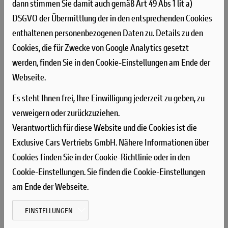
Lenkerstummel außen montierten Rückspiegel, dem
dann stimmen Sie damit auch gemäß Art 49 Abs 1 lit a)
niedrigsten Lenker aller Scrambler Modelle, dem kurzen Heck
DSGVO der Übermittlung der in den entsprechenden Cookies
mit den Ducati Performance LED-Blinkern, den
enthaltenen personenbezogenen Daten zu. Details zu den
Startnummernfelder und dem stylisch kurzen Kotflügel vorne
Cookies, die für Zwecke von Google Analytics gesetzt
unterstrichen.
werden, finden Sie in den Cookie-Einstellungen am Ende der
Webseite.
Es steht Ihnen frei, Ihre Einwilligung jederzeit zu geben, zu
Auch für die
verweigern oder zurückzuziehen.
Führerscheinklasse A2 als 35
Verantwortlich für diese Website und die Cookies ist die
kW Version erhältlich!
Exclusive Cars Vertriebs GmbH. Nähere Informationen über
Cookies finden Sie in der Cookie-Richtlinie oder in den
Cookie-Einstellungen. Sie finden die Cookie-Einstellungen
am Ende der Webseite.
EINSTELLUNGEN