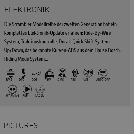
ELEKTRONIK
Die Scrambler Modellreihe der zweiten Generation hat ein
komplettes Elektronik-Update erfahren: Ride-By-Wire
System, Traktionskontrolle, Ducati Quick Shift System
Up/Down, das bekannte Kurven-ABS aus dem Hause Bosch,
Riding Mode System…
RMS
DTC
DQS
RBW
DMS
ABS
USB
AUTO-OFF
WARNING
P&P
LADEN
PICTURES