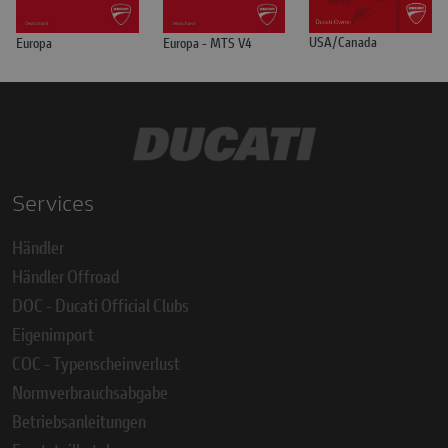
USA/Canada
Europa
Europa - MTS V4
Services
Händler
Händler Offroad
DOC - Ducati Official Clubs
Eigenimport
COC - Typenscheinverlust
Normverbrauchsabgabe
Betriebsanleitungen