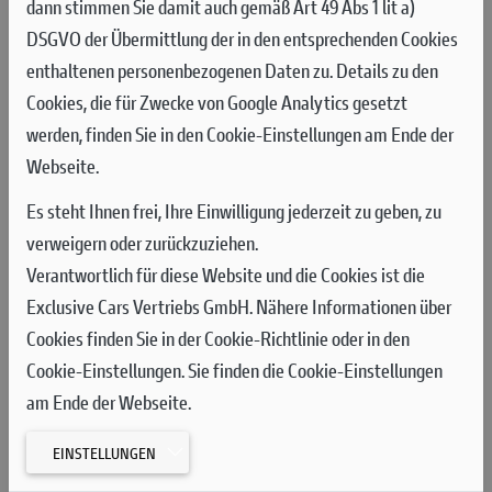
dann stimmen Sie damit auch gemäß Art 49 Abs 1 lit a)
- Suche und Zusendung von Ersatzteilen im Ausland
DSGVO der Übermittlung der in den entsprechenden Cookies
- Hotelkosten
enthaltenen personenbezogenen Daten zu. Details zu den
Cookies, die für Zwecke von Google Analytics gesetzt
- Bergung des Motorrads nach einem Unfall
werden, finden Sie in den Cookie-Einstellungen am Ende der
- Vorauszahlung eventueller Strafkautionen im Ausland...
Webseite.
- Ersatzfahrzeug (nur für Multistrada V4 in Europa)
Es steht Ihnen frei, Ihre Einwilligung jederzeit zu geben, zu
verweigern oder zurückzuziehen.
Verantwortlich für diese Website und die Cookies ist die
Exclusive Cars Vertriebs GmbH. Nähere Informationen über
Cookies finden Sie in der Cookie-Richtlinie oder in den
Cookie-Einstellungen. Sie finden die Cookie-Einstellungen
am Ende der Webseite.
Der Service wird kostenlos für alle Ducati Kunden aktiviert, die
ihr Motorrad bei einem Ducati-Vertragspartner in Albanien,
EINSTELLUNGEN
Andorra, Belgien, Bosnien, Bulgarien, Dänemark, Deutschland,