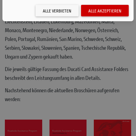
Estland, Finnland, Frankreich, Griechenland, Großbritannien,
ALLE VERBIETEN
ALLE AKZEPTIEREN
Irland, Island, Italien, Kanalinseln, Kosovo, Kroatien, Lettland,
Liechtenstein, Litauen, Luxemburg, Mazedonien, Malta,
Monaco, Montenegro, Niederlande, Norwegen, Österreich,
Polen, Portugal, Rumänien, San Marino, Schweden, Schweiz,
Serbien, Slowakei, Slowenien, Spanien, Tschechische Republik,
Ungarn und Zypern gekauft haben.
Die jeweils gültige Fassung des Ducati Card Assistance Folders
beschreibt den Leistungsumfang in allen Details.
Nachstehend können die aktuellen Broschüren aufgerufen
werden: