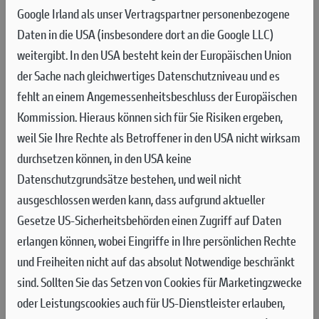
Google Irland als unser Vertragspartner personenbezogene
Ducati und ACI Global bieten einen Service, der die Interessen
Daten in die USA (insbesondere dort an die Google LLC)
der Ducati-Kunden rund um die Uhr an 365 Tagen im Jahr in
weitergibt. In den USA besteht kein der Europäischen Union
Europa, den USA und in Kanada für 24 Monate ab dem Datum
der Sache nach gleichwertiges Datenschutzniveau und es
der Übergabe des Motorrads wahrt oder für den
fehlt an einem Angemessenheitsbeschluss der Europäischen
Deckungszeitraum der erweiterten Ever Red-Garantie. Die
Kommission. Hieraus können sich für Sie Risiken ergeben,
Ducati Card Assistance, Ducatis Mobilitätsgarantie, schließt
weil Sie Ihre Rechte als Betroffener in den USA nicht wirksam
folgende Leistungen ein:
durchsetzen können, in den USA keine
Datenschutzgrundsätze bestehen, und weil nicht
- Pannen- und Abschleppdienst
ausgeschlossen werden kann, dass aufgrund aktueller
- Weiterbeförderung der Reisenden
Gesetze US-Sicherheitsbehörden einen Zugriff auf Daten
erlangen können, wobei Eingriffe in Ihre persönlichen Rechte
- Rücktransport der Reisenden oder Fortsetzung der Reise
und Freiheiten nicht auf das absolut Notwendige beschränkt
- Rückholung des reparierten Motorrads aus dem Ausland
sind.
Sollten Sie das Setzen von Cookies für Marketingzwecke
oder Leistungscookies auch für US-Dienstleister erlauben,
- Rücktransport des Motorrads aus dem Ausland