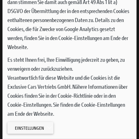
dann stimmen Sie damit auch gemäß Art 49 Abs 1 lit a)
Händler
DSGVO der Übermittlung der in den entsprechenden Cookies
Händler Offroad
enthaltenen personenbezogenen Daten zu. Details zu den
DOC - Ducati Official Clubs
Cookies, die für Zwecke von Google Analytics gesetzt
Eigenimport
werden, finden Sie in den Cookie-Einstellungen am Ende der
COC - Typenscheinverlust
Webseite.
Normverbrauchsabgabe
Es steht Ihnen frei, Ihre Einwilligung jederzeit zu geben, zu
Betriebsanleitungen
verweigern oder zurückzuziehen.
Ersatzteilkataloge
Verantwortlich für diese Website und die Cookies ist die
Sicherheits- und Aktualisierungskampagnen
Exclusive Cars Vertriebs GmbH. Nähere Informationen über
ECE Richtlinien
Cookies finden Sie in der Cookie-Richtlinie oder in den
Cookie-Einstellungen. Sie finden die Cookie-Einstellungen
am Ende der Webseite.
Rechtliches
EINSTELLUNGEN
Impressum
Datenschutz