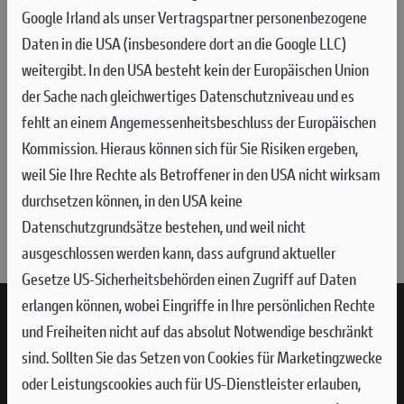
BETRIEBSANLEITUNGEN FINDEN?
Google Irland als unser Vertragspartner personenbezogene
Daten in die USA (insbesondere dort an die Google LLC)
Die mit deinem Motorrad gelieferte Bedienungsanleitung
weitergibt. In den USA besteht kein der Europäischen Union
bietet dir wertvolle Informationen über deine Ducati – vom
der Sache nach gleichwertiges Datenschutzniveau und es
Farbcode über die Spezifikationen elektronischer und
fehlt an einem Angemessenheitsbeschluss der Europäischen
mechanischer Komponenten bis hin zu den Details des
Kommission. Hieraus können sich für Sie Risiken ergeben,
Serviceplans. Über den folgenden Link kannst du nach Eingabe
weil Sie Ihre Rechte als Betroffener in den USA nicht wirksam
von Modell und Modelljahr deine digitale Version der
durchsetzen können, in den USA keine
Betriebsanleitung kostenlos herunterladen:
Datenschutzgrundsätze bestehen, und weil nicht
SUCHEN - DOWNLOAD
ausgeschlossen werden kann, dass aufgrund aktueller
Gesetze US-Sicherheitsbehörden einen Zugriff auf Daten
erlangen können, wobei Eingriffe in Ihre persönlichen Rechte
und Freiheiten nicht auf das absolut Notwendige beschränkt
sind.
Sollten Sie das Setzen von Cookies für Marketingzwecke
oder Leistungscookies auch für US-Dienstleister erlauben,
Services