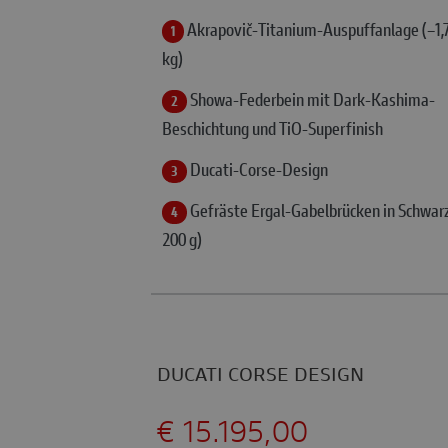
Akrapovič-Titanium-Auspuffanlage (–1,
1
kg)
Showa-Federbein mit Dark-Kashima-
2
Beschichtung und TiO-Superfinish
Ducati-Corse-Design
3
Gefräste Ergal-Gabelbrücken in Schwarz
4
200 g)
DUCATI CORSE DESIGN
€ 15.195,00