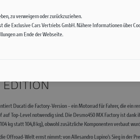
 geben, zu verweigern oder zurückzuziehen.
st die Exclusive Cars Vertriebs GmbH. Nähere Informationen über Cook
ellungen am Ende der Webseite.
 EDITION
iert Ducati die Factory-Version – ein Motorrad für Fahrer, die ein ren
f auf Top-Level notwendig sind. Die Desmo450 MX Factory ist dank
 (104 kg statt 104,8 kg), obwohl zusätzliche Komponenten verbaut wur
die Offroad-Welt ernst nimmt: von Allesandro Lupino’s Sieg in der Pr