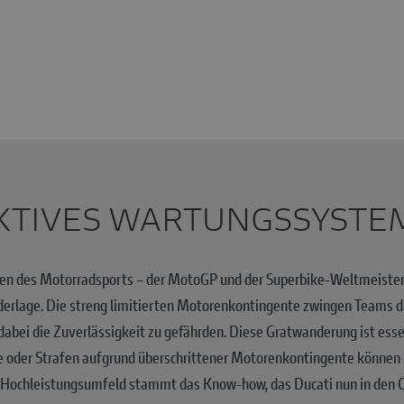
KTIVES WARTUNGSSYSTE
sen des Motorradsports – der MotoGP und der Superbike-Weltmeisters
ederlage. Die streng limitierten Motorenkontingente zwingen Teams 
dabei die Zuverlässigkeit zu gefährden. Diese Gratwanderung ist essen
le oder Strafen aufgrund überschrittener Motorenkontingente können
Hochleistungsumfeld stammt das Know-how, das Ducati nun in den Of