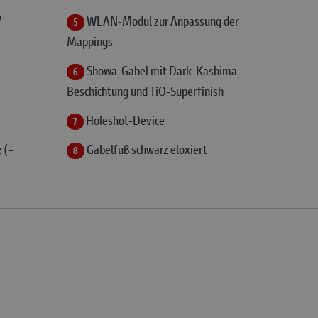
7
WLAN-Modul zur Anpassung der
5
Mappings
Showa-Gabel mit Dark-Kashima-
6
Beschichtung und TiO-Superfinish
Holeshot-Device
7
 (–
Gabelfuß schwarz eloxiert
8