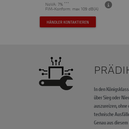
***
NoVA: 7%
FIM-Konform: max 109 dB(A)
HÄNDLER KONTAKTIEREN
PRÄDI
In den Königsklas
über Sieg oder Ni
auszureizen, ohne 
technische Ausfäl
Genau aus diesem 