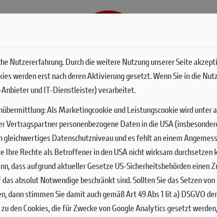
G
SERVICES
he Nutzererfahrung. Durch die weitere Nutzung unserer Seite akzept
okies werden erst nach deren Aktivierung gesetzt. Wenn Sie in die Nut
Anbieter und IT-Dienstleister) verarbeitet.
nübermittlung:
Als Marketingcookie und Leistungscookie wird unter 
er Vertragspartner personenbezogene Daten in die USA (insbesondere 
ch gleichwertiges Datenschutzniveau und es fehlt an einem Angemes
 Sie Ihre Rechte als Betroffener in den USA nicht wirksam durchsetze
nn, dass aufgrund aktueller Gesetze US-Sicherheitsbehörden einen Zu
uf das absolut Notwendige beschränkt sind.
Sollten Sie das Setzen vo
en, dann stimmen Sie damit auch gemäß Art 49 Abs 1 lit a) DSGVO de
zu den Cookies, die für Zwecke von Google Analytics gesetzt werden,