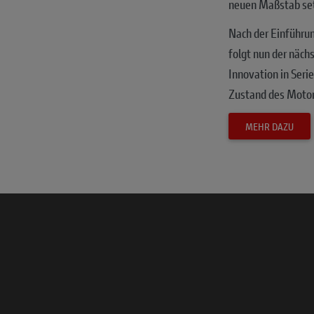
neuen Maßstab set
Nach der Einführun
folgt nun der näch
Innovation in Serie
Zustand des Motor
MEHR DAZU