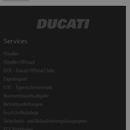
Services
Händler
Händler Offroad
DOC - Ducati Official Clubs
Eigenimport
COC - Typenscheinverlust
Normverbrauchsabgabe
Betriebsanleitungen
Ersatzteilkataloge
Sicherheits- und Aktualisierungskampagnen
ECE Richtlinien