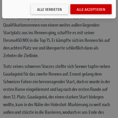
vorgearbeitet und legte ein solides Tempo vor, doch ein
schwerer Sturz in der Abfahrt zwang ihn leider zur Aufgabe.
ALLE VERBIETEN
ALLE AKZEPTIEREN
Mattia Guadagnini, der nach seinem 17. Platz im
Qualifikationsrennen von einem weiter außen liegenden
Startplatz aus ins Rennen ging, schaffte es mit seiner
Desmo450 MX in die Top 15. Er kämpfte sich im Rennen bis auf
den achten Platz vor und überquerte schließlich dann als
Zehnter die Ziellinie.
Trotz seines schweren Sturzes stellte sich Seewer tapfer neben
Guadagnini für das zweite Rennen auf. Erneut gelang dem
Schweizer Fahrer ein hervorragender Start, doch er wurde in der
ersten Kurve eingeklemmt und lag nach der ersten Runde auf
dem 12. Platz. Guadagnini, der einen starken Start hinlegen
wollte, kam in der Nähe der Holeshot-Markierung zu weit nach
außen und stürzte in die Barrieren, wodurch er ans Ende des