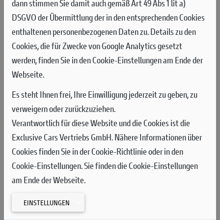
dann stimmen Sie damit auch gemäß Art 49 Abs 1 lit a)
DSGVO der Übermittlung der in den entsprechenden Cookies
Die Fahrer des Aruba.it - Ducati Factory MX Teams, Jeremy
enthaltenen personenbezogenen Daten zu. Details zu den
Seewer und Mattia Guadagnini, beendeten das Zeittraining mit
Cookies, die für Zwecke von Google Analytics gesetzt
den Plätzen 13 und 24. Zu Beginn des Qualifikationsrennens am
werden, finden Sie in den Cookie-Einstellungen am Ende der
Samstag gelang Seewer kein optimaler Start, sodass er in der
Webseite.
ersten Kurve an 14. Stelle lag, während Guadagnini auf seiner
Desmo450 MX einige Positionen gutmachen konnte und in der
Es steht Ihnen frei, Ihre Einwilligung jederzeit zu geben, zu
ersten Runde als 17. die Ziellinie überquerte. Auf einer Strecke,
verweigern oder zurückzuziehen.
die Überholmanöver nicht begünstigt, absolvierten die beiden
Verantwortlich für diese Website und die Cookies ist die
Fahrer die 12 Runden des Qualifikationsrennens auf ihren
Exclusive Cars Vertriebs GmbH. Nähere Informationen über
jeweiligen Positionen und überquerten die Ziellinie auf
Cookies finden Sie in der Cookie-Richtlinie oder in den
denselben Positionen wie beim Start.
Cookie-Einstellungen. Sie finden die Cookie-Einstellungen
am Ende der Webseite.
Am Sonntag katapultierte sich Jeremy Seewer von Startplatz
14 in die Spitzengruppe und kämpfte den sechsten Platz. In der
EINSTELLUNGEN
dritten Runde hatte sich Jeremy auf den vierten Platz