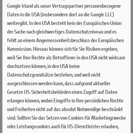
AN DIESEM WOCHENENDE GING
Google Irland als unser Vertragspartner personenbezogene
ES AUF UND AB
Daten in die USA (insbesondere dort an die Google LLC)
weitergibt. In den USA besteht kein der Europäischen Union
Ein Sturz in Rennen 1 zwang Jeremy Seewer zur Aufgabe, in Rennen zwei
der Sache nach gleichwertiges Datenschutzniveau und es
belegte er Platz 12. Mattia Guadagnini erreichte Platz 10 im ersten
fehlt an einem Angemessenheitsbeschluss der Europäischen
Rennen, nach einem Sturz am Start fiel er ans Ende des Feldes zurück und
Kommission. Hieraus können sich für Sie Risiken ergeben,
kam auf Platz 22 ins Ziel.
weil Sie Ihre Rechte als Betroffener in den USA nicht wirksam
Der MXGP von Schweden fand auf der klassischen
durchsetzen können, in den USA keine
schwedischen Rennstrecke in Uddevalla statt, auf der seit 1958
Datenschutzgrundsätze bestehen, und weil nicht
Grand-Prix-Rennen ausgetragen werden und die in einem noch
ausgeschlossen werden kann, dass aufgrund aktueller
immer in Betrieb befindlichen Granitsteinbruch angelegt
Gesetze US-Sicherheitsbehörden einen Zugriff auf Daten
wurde. Die Strecke, eine Mischung aus Sand und hartem Kies,
erlangen können, wobei Eingriffe in Ihre persönlichen Rechte
zeichnet sich durch eine besonders technisch anspruchsvolle
und Freiheiten nicht auf das absolut Notwendige beschränkt
Oberfläche aus. Das Layout für ein Drittel der Streckenlänge
sind.
Sollten Sie das Setzen von Cookies für Marketingzwecke
wurde überarbeitet, wobei ein ganzer Abschnitt komplett neu
oder Leistungscookies auch für US-Dienstleister erlauben,
gestaltet wurde und besonders eng und schmal ist.