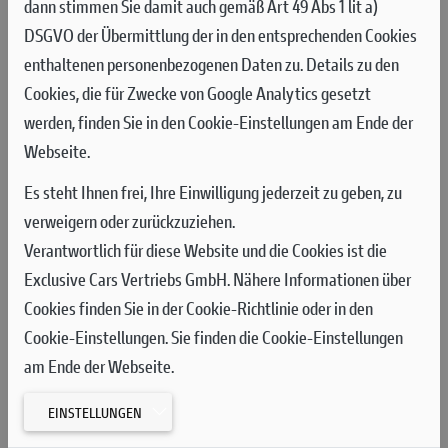
dann stimmen Sie damit auch gemäß Art 49 Abs 1 lit a)
Trotz der ländlichen Lage ist die Strecke verkehrstechnisch gut
DSGVO der Übermittlung der in den entsprechenden Cookies
angebunden, insbesondere für Besucher aus Österreich, der
enthaltenen personenbezogenen Daten zu. Details zu den
Slowakei oder Slowenien. Viele Fans kombinieren ihren
Cookies, die für Zwecke von Google Analytics gesetzt
Aufenthalt am Pannonia-Ring mit einem Abstecher zum
werden, finden Sie in den Cookie-Einstellungen am Ende der
Balaton, dem größten Binnensee Mitteleuropas, der nur etwa
Webseite.
eine Autostunde entfernt liegt und zahlreiche
Freizeitmöglichkeiten wie Baden, Segeln oder
Es steht Ihnen frei, Ihre Einwilligung jederzeit zu geben, zu
Weinverkostungen bietet.
verweigern oder zurückzuziehen.
Verantwortlich für diese Website und die Cookies ist die
In der Umgebung des Rings findet sich auch das nahegelegene
Exclusive Cars Vertriebs GmbH. Nähere Informationen über
Sárvár mit seinem Thermalbad, das Erholung und
Cookies finden Sie in der Cookie-Richtlinie oder in den
Entspannung nach einem Motorsport-Event bietet.
Cookie-Einstellungen. Sie finden die Cookie-Einstellungen
am Ende der Webseite.
EINSTELLUNGEN