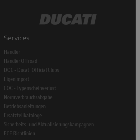
Services
Händler
Händler Offroad
DOC - Ducati Official Clubs
Eigenimport
COC - Typenscheinverlust
Normverbrauchsabgabe
Betriebsanleitungen
Ersatzteilkataloge
Sicherheits- und Aktualisierungskampagnen
ECE Richtlinien