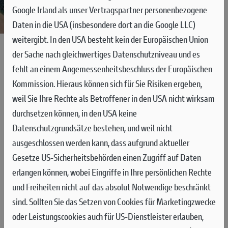
Google Irland als unser Vertragspartner personenbezogene
Daten in die USA (insbesondere dort an die Google LLC)
Kurzbefehle
Kartendaten
Nutzungsbedingungen
200 m
weitergibt. In den USA besteht kein der Europäischen Union
der Sache nach gleichwertiges Datenschutzniveau und es
PANNONIARING - UNGARN
fehlt an einem Angemessenheitsbeschluss der Europäischen
Kommission. Hieraus können sich für Sie Risiken ergeben,
Der Pannonia-Ring ist etwa 130 Kilometer südöstlich von
weil Sie Ihre Rechte als Betroffener in den USA nicht wirksam
Wien und 50 Kilometer vom Balaton (Plattensee) entfernt
durchsetzen können, in den USA keine
und die meist besuchte Rennstrecke der österreichischen
Datenschutzgrundsätze bestehen, und weil nicht
Motorsportler. Die Region ist bekannt für ihre sanften Hügel,
ausgeschlossen werden kann, dass aufgrund aktueller
weiten Felder und traditionellen Dörfer, die typisch für das
Gesetze US-Sicherheitsbehörden einen Zugriff auf Daten
westungarische Landschaftsbild sind. Die erste
erlangen können, wobei Eingriffe in Ihre persönlichen Rechte
Herausforderung für Fahrer und Besucher ist die korrekte
und Freiheiten nicht auf das absolut Notwendige beschränkt
Aussprache des Ortsnamens, in dem die Strecke 1996
sind.
Sollten Sie das Setzen von Cookies für Marketingzwecke
angesiedelt wurde: Ostffyasszonyfa.
oder Leistungscookies auch für US-Dienstleister erlauben,