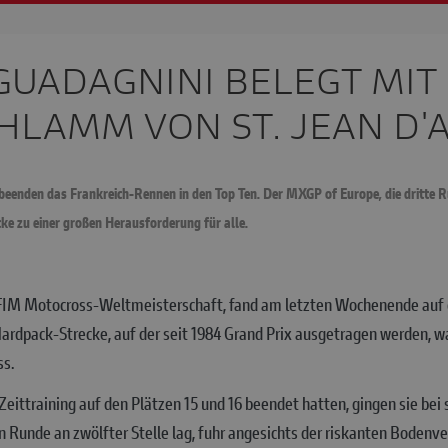
GUADAGNINI BELEGT MIT
CHLAMM VON ST. JEAN D'
eenden das Frankreich-Rennen in den Top Ten. Der MXGP of Europe, die dritte 
e zu einer großen Herausforderung für alle.
FIM Motocross-Weltmeisterschaft, fand am letzten Wochenende auf de
 Hardpack-Strecke, auf der seit 1984 Grand Prix ausgetragen werden, 
ss.
ttraining auf den Plätzen 15 und 16 beendet hatten, gingen sie be
en Runde an zwölfter Stelle lag, fuhr angesichts der riskanten Boden