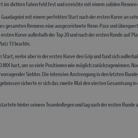
rt im dichten Fahrerfeld fest und erreichte mit einem soliden Rennen
Guadagnini mit einem perfekten Start nach der ersten Kurve an sehr 
 des gesamten Rennens eine ausgezeichnete Renn-Pace und überquerte d
 ersten Kurve außerhalb der Top 20 und nach der ersten Runde auf Platz
latz 13 brachte.
Start, verlor aber in der ersten Kurve den Grip und fand sich außerhal
50 MX hart, um so viele Positionen wie möglich zurückzugewinnen. Nac
vorragender Siebter. Die intensive Anstrengung in den letzten Runden 
bnissen sicherte er sich das zweite Mal den vierten Gesamtrang in d
 startete hinter seinem Teamkollegen und lag nach der ersten Runde au