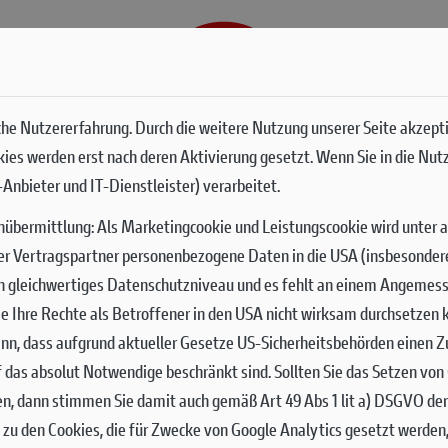
G
SERVICES
he Nutzererfahrung. Durch die weitere Nutzung unserer Seite akzept
okies werden erst nach deren Aktivierung gesetzt. Wenn Sie in die Nut
Anbieter und IT-Dienstleister) verarbeitet.
nübermittlung:
Als Marketingcookie und Leistungscookie wird unter 
er Vertragspartner personenbezogene Daten in die USA (insbesondere 
ch gleichwertiges Datenschutzniveau und es fehlt an einem Angemes
 Sie Ihre Rechte als Betroffener in den USA nicht wirksam durchsetze
nn, dass aufgrund aktueller Gesetze US-Sicherheitsbehörden einen Zu
uf das absolut Notwendige beschränkt sind.
Sollten Sie das Setzen vo
en, dann stimmen Sie damit auch gemäß Art 49 Abs 1 lit a) DSGVO de
zu den Cookies, die für Zwecke von Google Analytics gesetzt werden,