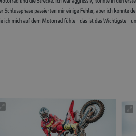
 Motorrad und die Strecke. Ich war aggressiv, konnte in den e
der Schlussphase passierten mir einige Fehler, aber ich konnte 
ie ich mich auf dem Motorrad fühle - das ist das Wichtigste - und