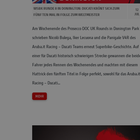
WSBK RUNDE 8 IN DONINGTON: DUCATI KRÖNT SICH ZUM
12
JUL
FÜNFTEN MAL IN FOLGE ZUM WELTMEISTER
Am Wochenende des Prosecco DOC UK Rounds in Donington Park
schrieben Nicolò Bulega, Iker Lecuona und die Panigale V4R des
Aruba.it Racing – Ducati Teams erneut Superbike-Geschichte. Auf
einer für Ducati historisch schwierigen Strecke gewannen die beid
Fahrer jedes Rennen des Wochenendes und machten mit diesem
Hattrick den fünften Titel in Folge perfekt, sowohl für das Aruba.i
Racing – Ducati…
MEHR