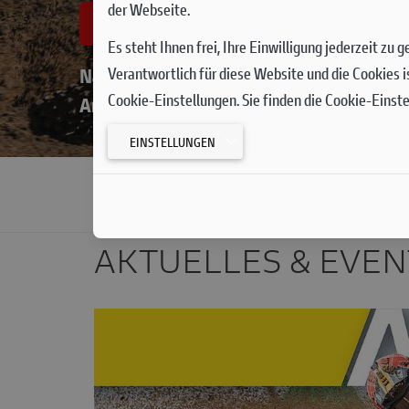
der Webseite.
MXGP Runde 14 in Flande
Es steht Ihnen frei, Ihre Einwilligung jederzeit zu
Verantwortlich für diese Website und die Cookies i
Nach zwei Monaten Pause aufgrund seiner Anf
Cookie-Einstellungen. Sie finden die Cookie-Einst
Andrea Bonacorsi, sein Comeback ausgerech
EINSTELLUNGEN
NEWS
AKTUELLES & EVEN