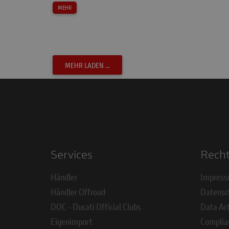
MEHR
MEHR LADEN ...
Services
Recht
Händler
Impres
Händler Offroad
Datensc
DOC - Ducati Official Clubs
Data Ac
Eigenimport
Complia