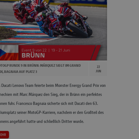
TOGP RUNDE 9 IN BRÜNN: MÁRQUEZ SIEGT IM GRAND
22
JUN
IX, BAGNAIA AUF PLATZ 3
 Ducati Lenovo Team feierte beim Monster Energy Grand Prix von
hechien mit Marc Márquez den Sieg, der in Brünn ein perfektes
nen fuhr. Francesco Bagnaia sicherte sich mit Ducati den 63.
iumsplatz seiner MotoGP-Karriere, nachdem er den Großteil des
nens angeführt hatte und schließlich Dritter wurde.
EHR