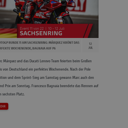
TOGP RUNDE 11 AM SACHSENRING: MÁRQUEZ KRÖNT DAS
12
JUL
RFEKTE WOCHENENDE, BAGNAIA AUF P6
c Márquez und das Ducati Lenovo Team feierten beim Großen
is von Deutschland ein perfektes Wochenende. Nach der Pole
ition und dem Sprint-Sieg am Samstag gewann Marc auch den
nd Prix am Sonntag. Francesco Bagnaia beendete das Rennen auf
 sechsten Platz.
EHR