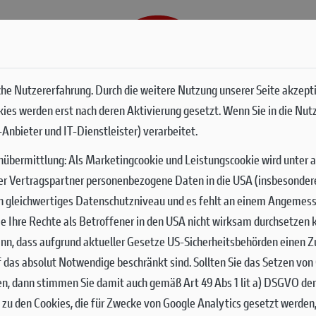
G
SERVICES
he Nutzererfahrung. Durch die weitere Nutzung unserer Seite akzept
okies werden erst nach deren Aktivierung gesetzt. Wenn Sie in die Nut
Anbieter und IT-Dienstleister) verarbeitet.
nübermittlung:
Als Marketingcookie und Leistungscookie wird unter 
er Vertragspartner personenbezogene Daten in die USA (insbesondere 
ch gleichwertiges Datenschutzniveau und es fehlt an einem Angemes
 Sie Ihre Rechte als Betroffener in den USA nicht wirksam durchsetze
nn, dass aufgrund aktueller Gesetze US-Sicherheitsbehörden einen Zu
uf das absolut Notwendige beschränkt sind.
Sollten Sie das Setzen vo
en, dann stimmen Sie damit auch gemäß Art 49 Abs 1 lit a) DSGVO de
zu den Cookies, die für Zwecke von Google Analytics gesetzt werden,