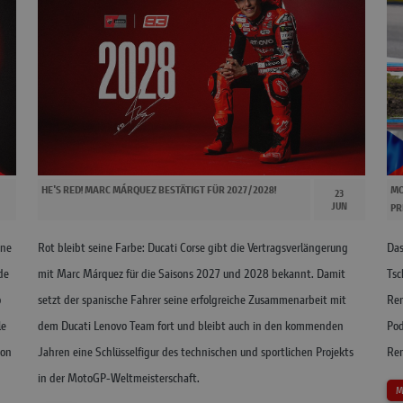
HE'S RED! MARC MÁRQUEZ BESTÄTIGT FÜR 2027/2028!
MO
23
JUN
PR
ine
Rot bleibt seine Farbe: Ducati Corse gibt die Vertragsverlängerung
Das
de
mit Marc Márquez für die Saisons 2027 und 2028 bekannt. Damit
Tsc
o
setzt der spanische Fahrer seine erfolgreiche Zusammenarbeit mit
Ren
le
dem Ducati Lenovo Team fort und bleibt auch in den kommenden
Pod
von
Jahren eine Schlüsselfigur des technischen und sportlichen Projekts
Ren
in der MotoGP-Weltmeisterschaft.
M