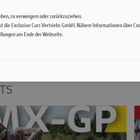
rs: Comeback von Andrea Bonacor
 geben, zu verweigern oder zurückzuziehen.
st die Exclusive Cars Vertriebs GmbH. Nähere Informationen über Cook
ang Juni in Lettland erlittenen Verletzung entschied s
ellungen am Ende der Webseite.
net auf…
TS