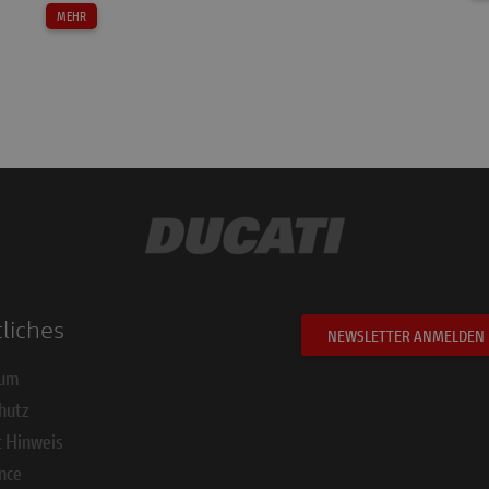
MEHR
liches
NEWSLETTER ANMELDEN
sum
hutz
t Hinweis
nce