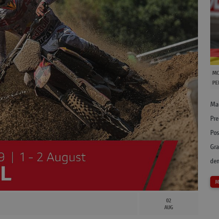
MO
PE
Mar
Pre
Pos
Gra
dem
M
02
AUG