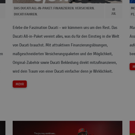
DAS DUCATI ALL-IN-PAKET: FINANZIEREN. VERSICHERN.
MO
01
JUL
DUCATI FAHREN.
P7
Erlebe die Faszination Ducati – wir kümmern uns um den Rest. Das
Mar
Ducati All-in-Paket vereint alles, was du für den Einstieg in die Welt
Ass
von Ducati brauchst. Mit attraktiven Finanzierungslösungen,
auf
en
maßgeschneiderten Versicherungspaketen und der Möglichkeit,
be
Original-Zubehör sowie Ducati Bekleidung direkt mitzufinanzieren,
M
t
wird dein Traum von einer Ducati einfacher denn je Wirklichkeit.
MEHR